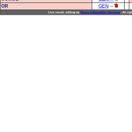
OR
GEN
--
Live result, editing by
R
aces
I
nformation
S
ervices
, All ri