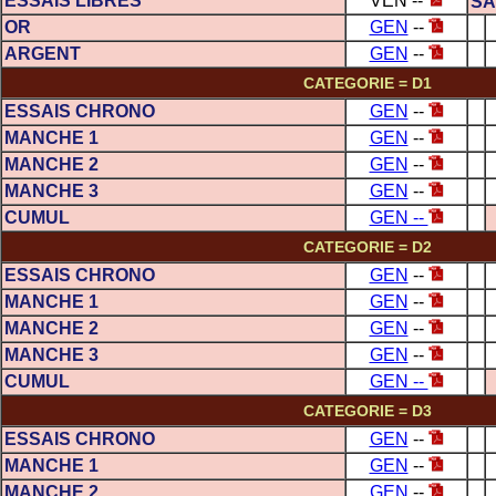
ESSAIS LIBRES
VEN --
SA
OR
GEN
--
ARGENT
GEN
--
CATEGORIE = D1
ESSAIS CHRONO
GEN
--
MANCHE 1
GEN
--
MANCHE 2
GEN
--
MANCHE 3
GEN
--
CUMUL
GEN --
CATEGORIE = D2
ESSAIS CHRONO
GEN
--
MANCHE 1
GEN
--
MANCHE 2
GEN
--
MANCHE 3
GEN
--
CUMUL
GEN --
CATEGORIE = D3
ESSAIS CHRONO
GEN
--
MANCHE 1
GEN
--
MANCHE 2
GEN
--