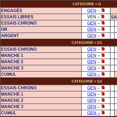
CATEGORIE = G
ENGAGÉS
GEN
--
ESSAIS LIBRES
VEN --
SA
ESSAIS CHRONO
GEN
--
OR
GEN
--
ARGENT
GEN
--
CATEGORIE = G1
ESSAIS CHRONO
GEN
--
MANCHE 1
GEN
--
MANCHE 2
GEN
--
MANCHE 3
GEN
--
CUMUL
GEN --
CATEGORIE = G2
ESSAIS CHRONO
GEN
--
MANCHE 1
GEN
--
MANCHE 2
GEN
--
MANCHE 3
GEN
--
CUMUL
GEN --