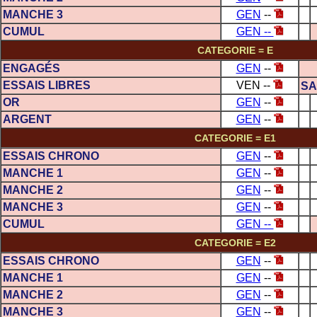
MANCHE 3
GEN
--
CUMUL
GEN --
CATEGORIE = E
ENGAGÉS
GEN
--
ESSAIS LIBRES
VEN --
SA
OR
GEN
--
ARGENT
GEN
--
CATEGORIE = E1
ESSAIS CHRONO
GEN
--
MANCHE 1
GEN
--
MANCHE 2
GEN
--
MANCHE 3
GEN
--
CUMUL
GEN --
CATEGORIE = E2
ESSAIS CHRONO
GEN
--
MANCHE 1
GEN
--
MANCHE 2
GEN
--
MANCHE 3
GEN
--