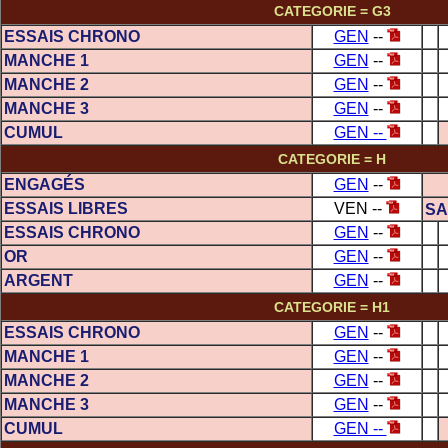
CATEGORIE = G3
ESSAIS CHRONO
GEN
--
MANCHE 1
GEN
--
MANCHE 2
GEN
--
MANCHE 3
GEN
--
CUMUL
GEN --
CATEGORIE = H
ENGAGÉS
GEN
--
ESSAIS LIBRES
VEN --
SA
ESSAIS CHRONO
GEN
--
OR
GEN
--
ARGENT
GEN
--
CATEGORIE = H1
ESSAIS CHRONO
GEN
--
MANCHE 1
GEN
--
MANCHE 2
GEN
--
MANCHE 3
GEN
--
CUMUL
GEN --