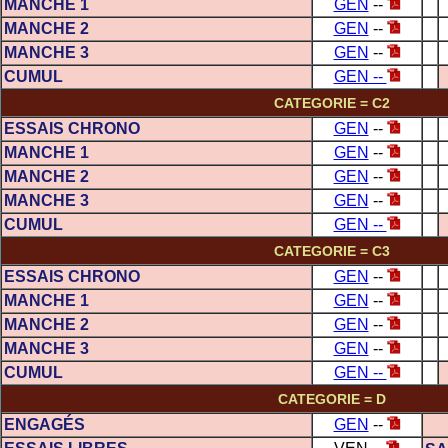
MANCHE 1
GEN
--
MANCHE 2
GEN
--
MANCHE 3
GEN
--
CUMUL
GEN --
CATEGORIE = C2
ESSAIS CHRONO
GEN
--
MANCHE 1
GEN
--
MANCHE 2
GEN
--
MANCHE 3
GEN
--
CUMUL
GEN --
CATEGORIE = C3
ESSAIS CHRONO
GEN
--
MANCHE 1
GEN
--
MANCHE 2
GEN
--
MANCHE 3
GEN
--
CUMUL
GEN --
CATEGORIE = D
ENGAGÉS
GEN
--