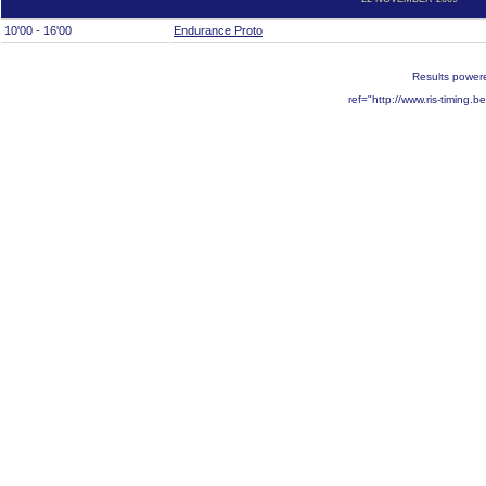
10'00 - 16'00
Endurance Proto
Results power
ref="http://www.ris-timing.b