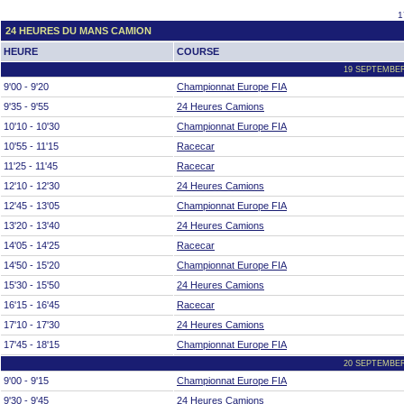
1
24 HEURES DU MANS CAMION
HEURE
COURSE
19 SEPTEMBER
9'00 - 9'20
Championnat Europe FIA
9'35 - 9'55
24 Heures Camions
10'10 - 10'30
Championnat Europe FIA
10'55 - 11'15
Racecar
11'25 - 11'45
Racecar
12'10 - 12'30
24 Heures Camions
12'45 - 13'05
Championnat Europe FIA
13'20 - 13'40
24 Heures Camions
14'05 - 14'25
Racecar
14'50 - 15'20
Championnat Europe FIA
15'30 - 15'50
24 Heures Camions
16'15 - 16'45
Racecar
17'10 - 17'30
24 Heures Camions
17'45 - 18'15
Championnat Europe FIA
20 SEPTEMBER
9'00 - 9'15
Championnat Europe FIA
9'30 - 9'45
24 Heures Camions