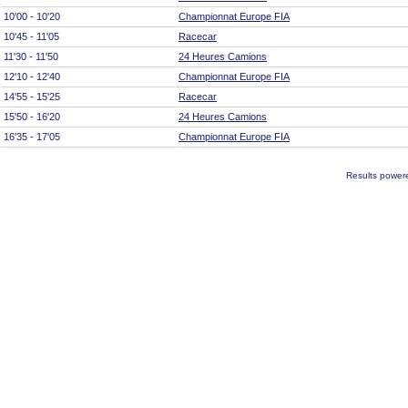
10'00 - 10'20
Championnat Europe FIA
10'45 - 11'05
Racecar
11'30 - 11'50
24 Heures Camions
12'10 - 12'40
Championnat Europe FIA
14'55 - 15'25
Racecar
15'50 - 16'20
24 Heures Camions
16'35 - 17'05
Championnat Europe FIA
Results power