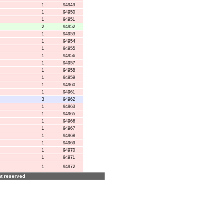
1
94949
1
94950
1
94951
2
94952
1
94953
1
94954
1
94955
1
94956
1
94957
1
94958
1
94959
1
94960
1
94961
3
94962
1
94963
1
94965
1
94966
1
94967
1
94968
1
94969
1
94970
1
94971
1
94972
ght reserved