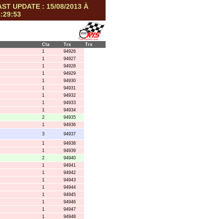
AST UPDATE : 15/08/2013 À
:29:53
Cla
Trx
Trx
1
94926
1
94927
1
94928
1
94929
1
94930
1
94931
1
94932
1
94933
1
94934
2
94935
1
94936
3
94937
1
94938
1
94939
2
94940
1
94941
1
94942
1
94943
1
94944
1
94945
1
94946
1
94947
1
94948