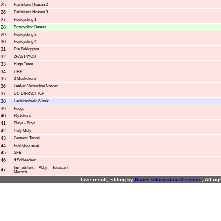
25
Fairbikers Housen 2
26
Fairbikers Housen 3
27
Postcycling 1
28
Postcycling Dames
29
Postcycling 3
30
Postcycling 4
31
Die Bekloppten
32
2FAST4YOU
33
Hugo Team
34
HRF
35
3 Musketiere
36
Laaf-an Velosfrënn Norden
37
UC DIPPACH K.F
38
Luxbikes/Velo Woolz
39
Fuego
40
FlyJokers
41
Playa - Boys
42
Holy Moly
43
Gemeng Tandel
44
Petit Gourment
45
SFB
46
d'Schleecken
Immobilière Abby Toussaint
47
Mersch
Live result, editing by
R
aces
I
nformation
S
ervices
, All ri