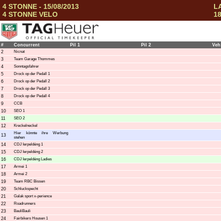
4 STONNE - 15/08/2013
L
4 STONNE VELO
18
#
Concurrent
Pil 1
Pil 2
Veh
2
Nicnat
3
Team Garage Thommes
4
Sonntagsfahrer
5
Drock op der Pedall 1
6
Drock op der Pedall 2
7
Drock op der Pedall 3
8
Drock op der Pedall 4
9
CCB
10
SEO 1
11
SEO 2
12
Kreckelneckel
Hier könnte ihre Werbung
13
stehen
14
CDJ Ierpeldéng 1
15
CDJ Ierpeldéng 2
16
CDJ Ierpeldéng Ladies
17
Armei 1
18
Armei 2
19
Team RBC Bissen
20
Schluckspecht
21
Galak sport x-perience
22
Roadrunners
23
BauliBauli
24
Fairbikers Housen 1