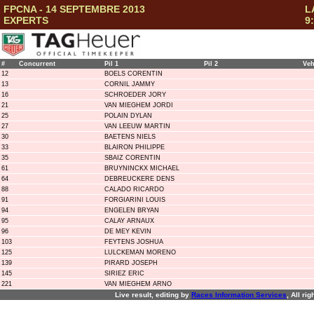
FPCNA - 14 SEPTEMBRE 2013
L
EXPERTS
9
#
Concurrent
Pil 1
Pil 2
Ve
12
BOELS CORENTIN
13
CORNIL JAMMY
16
SCHROEDER JORY
21
VAN MIEGHEM JORDI
25
POLAIN DYLAN
27
VAN LEEUW MARTIN
30
BAETENS NIELS
33
BLAIRON PHILIPPE
35
SBAIZ CORENTIN
61
BRUYNINCKX MICHAEL
64
DEBREUCKERE DENS
88
CALADO RICARDO
91
FORGIARINI LOUIS
94
ENGELEN BRYAN
95
CALAY ARNAUX
96
DE MEY KEVIN
103
FEYTENS JOSHUA
125
LULCKEMAN MORENO
139
PIRARD JOSEPH
145
SIRIEZ ERIC
221
VAN MIEGHEM ARNO
Live result, editing by
R
aces
I
nformation
S
ervices
, All ri