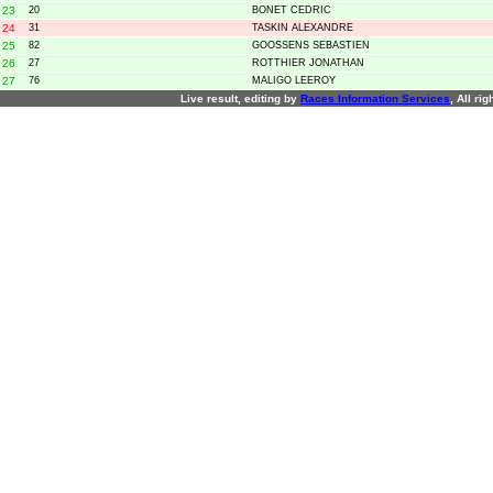
23
20
BONET CEDRIC
24
31
TASKIN ALEXANDRE
25
82
GOOSSENS SEBASTIEN
26
27
ROTTHIER JONATHAN
27
76
MALIGO LEEROY
Live result, editing by
R
aces
I
nformation
S
ervices
, All ri