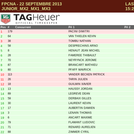
FPCNA - 22 SEPTEMBRE 2013
LAS
JUNIOR_MX2_MX1_MX3
15:2
Pos
#
Concurrent
Pil 1
Pil 2
1
179
PACINI DIMITRI
2
64
VAN THIELEN KEVIN
3
38
TOMBU NATHAN
4
58
DESPRECHINS ARNO
5
8
HENAUT JEAN MICHEL
6
28
FAMEREE THIBAULT
7
70
NEYRYNCK JEROME
8
87
BRANCART MATHIEU
9
80
PFAFF MAVRICK
10
113
VANDER BECKEN PATRICK
11
26
TARIN JULIEN
12
18
GUILMIN XAVIER
13
13
HAUSSY JORDAN
14
89
LEGREVE DEAN
15
59
DERBAIX GILLES
16
30
LAURENT KEVIN
17
17
AUBERTIN DAMIEN
18
3
LENAIN THOMAS
19
6
ANCART MAXIME
20
79
FLAMANT LUDOVIC
21
71
RENARD AURELIEN
22
88
ZIMMER CYRIL