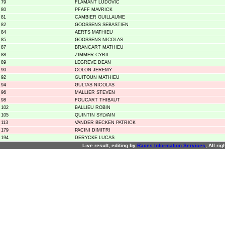
79
FLAMANT LUDOVIC
80
PFAFF MAVRICK
81
CAMBIER GUILLAUME
82
GOOSSENS SEBASTIEN
84
AERTS MATHIEU
85
GOOSSENS NICOLAS
87
BRANCART MATHIEU
88
ZIMMER CYRIL
89
LEGREVE DEAN
90
COLON JEREMY
92
GUITOUN MATHIEU
94
GULTAS NICOLAS
96
MALLIER STEVEN
98
FOUCART THIBAUT
102
BALLIEU ROBIN
105
QUINTIN SYLVAIN
113
VANDER BECKEN PATRICK
179
PACINI DIMITRI
194
DERYCKE LUCAS
Live result, editing by
R
aces
I
nformation
S
ervices
, All ri