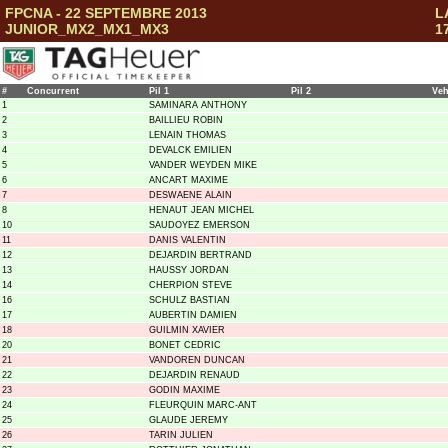
FPCNA - 22 SEPTEMBRE 2013
L
JUNIOR_MX2_MX1_MX3
1
#
Concurrent
Pil 1
Pil 2
Ve
1
SAMINARA ANTHONY
2
BAILLIEU ROBIN
3
LENAIN THOMAS
4
DEVALCK EMILIEN
5
VANDER WEYDEN MIKE
6
ANCART MAXIME
7
DESWAENE ALAIN
8
HENAUT JEAN MICHEL
10
SAUDOYEZ EMERSON
11
DANIS VALENTIN
12
DEJARDIN BERTRAND
13
HAUSSY JORDAN
14
CHERPION STEVE
16
SCHULZ BASTIAN
17
AUBERTIN DAMIEN
18
GUILMIN XAVIER
20
BONET CEDRIC
21
VANDOREN DUNCAN
22
DEJARDIN RENAUD
23
GODIN MAXIME
24
FLEURQUIN MARC-ANT
25
GLAUDE JEREMY
26
TARIN JULIEN