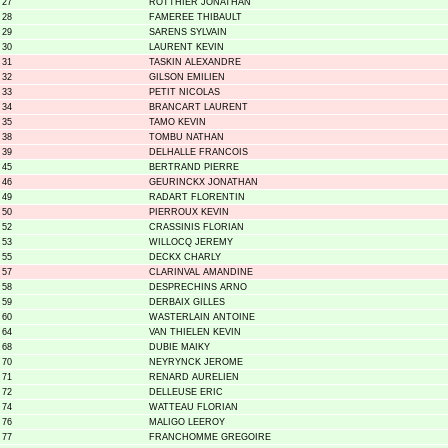
27
ROTTHIER JONATHAN
28
FAMEREE THIBAULT
29
SARENS SYLVAIN
30
LAURENT KEVIN
31
TASKIN ALEXANDRE
32
GILSON EMILIEN
33
PETIT NICOLAS
34
BRANCART LAURENT
35
TAMO KEVIN
38
TOMBU NATHAN
39
DELHALLE FRANCOIS
45
BERTRAND PIERRE
46
GEURINCKX JONATHAN
49
RADART FLORENTIN
50
PIERROUX KEVIN
52
CRASSINIS FLORIAN
53
WILLOCQ JEREMY
55
DECKX CHARLY
57
CLARINVAL AMANDINE
58
DESPRECHINS ARNO
59
DERBAIX GILLES
60
WASTERLAIN ANTOINE
64
VAN THIELEN KEVIN
68
DUBIE MAIKY
70
NEYRYNCK JEROME
71
RENARD AURELIEN
72
DELLEUSE ERIC
74
WATTEAU FLORIAN
76
MALIGO LEEROY
77
FRANCHOMME GREGOIRE