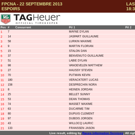
FPCNA - 22 SEPTEMBRE 2013
LAS
ESPOIRS
18:3
Pos
#
Concurrent
Pil 1
Pil 2
1
7
MAYNE DYLAN
2
14
JASPART GUILLAUME
3
58
LURKIN MAXIME
4
9
MARTIN FLORIAN
5
15
STALON DAN
6
37
BENVENUTO GUILLAUME
7
51
LABIE DYLAN
8
98
VANOEVELEN MATTHEW
9
27
HAUSSY STEVEN
10
70
PUTMAN KEVIN
11
180
VERACKTERT LUCAS
12
158
DESPRECHIN NORA
13
8
HEINEN JORDAN
14
25
BELLET SUNNY
15
53
DEAN THOMAS
16
74
MASSET MAXIME
17
63
DUCARME TIM
18
80
DUPUIS CLEMENT
19
97
DUBOIS JORGEN
20
43
WILLOCQ LAURIC
21
133
FRANSSEN JASON
Live result, editing by
R
aces
I
nformation
S
ervices
, All ri