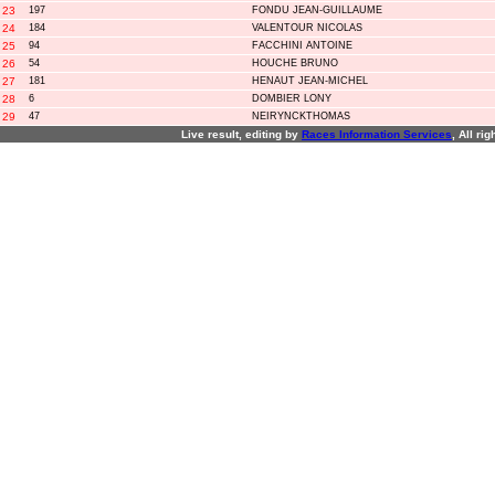
23
197
FONDU JEAN-GUILLAUME
24
184
VALENTOUR NICOLAS
25
94
FACCHINI ANTOINE
26
54
HOUCHE BRUNO
27
181
HENAUT JEAN-MICHEL
28
6
DOMBIER LONY
29
47
NEIRYNCKTHOMAS
Live result, editing by
R
aces
I
nformation
S
ervices
, All ri