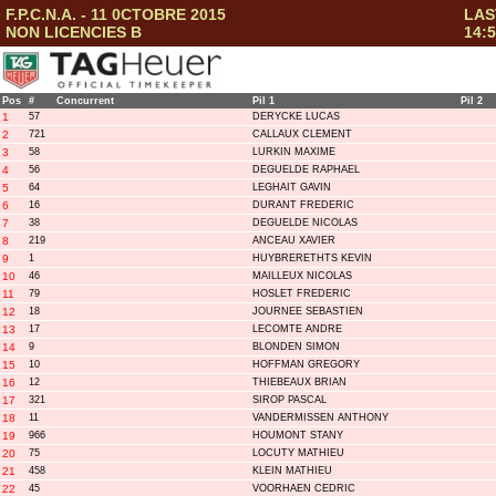
F.P.C.N.A. - 11 0CTOBRE 2015
LAS
NON LICENCIES B
14:5
Pos
#
Concurrent
Pil 1
Pil 2
1
57
DERYCKE LUCAS
2
721
CALLAUX CLEMENT
3
58
LURKIN MAXIME
4
56
DEGUELDE RAPHAEL
5
64
LEGHAIT GAVIN
6
16
DURANT FREDERIC
7
38
DEGUELDE NICOLAS
8
219
ANCEAU XAVIER
9
1
HUYBRERETHTS KEVIN
10
46
MAILLEUX NICOLAS
11
79
HOSLET FREDERIC
12
18
JOURNEE SEBASTIEN
13
17
LECOMTE ANDRE
14
9
BLONDEN SIMON
15
10
HOFFMAN GREGORY
16
12
THIEBEAUX BRIAN
17
321
SIROP PASCAL
18
11
VANDERMISSEN ANTHONY
19
966
HOUMONT STANY
20
75
LOCUTY MATHIEU
21
458
KLEIN MATHIEU
22
45
VOORHAEN CEDRIC