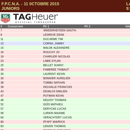
F.P.C.N.A. - 11 0CTOBRE 2015
L
JUNIORS
9
#
Concurrent
Pil 1
Pil 2
Ve
7
VANDERHEYDEN GAUTH.
8
LEGREVE DEAN
11
DUCARME TIM
13
CORNIL JAMMY
15
MALOK ALEXANDRE
16
ROUCHY JO
19
CHARLIER NICOLAS
23
LABIE DYLAN
25
BELLET SUNNY
28
FAMEREE THIBAUT
30
LAURENT KEVIN
34
BONNIER AURELIEN
38
TOMBU NATHAN
39
DELHALLE FRANCOIS
43
DEVALCK EMILIEN
47
PUTMAN KEVIN
48
DELVOY THOMAS
52
GOÏS MATHIEU
57
DERYCKE LUCAS
58
LURKIN MAXIME
64
VERACHTERT LUCAS
80
PFAFF MAVRICK
83
LENAIN THOMAS