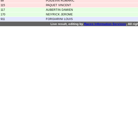
99
POIDEVIN ROMARIC
115
PAQUET VINCENT
117
AUBERTIN DAMIEN
170
NEIYRICK JEROME
911
FORGIARINI LOUIS
Live result, editing by
R
aces
I
nformation
S
ervices
, All ri