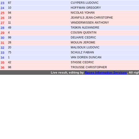
23
87
CUYPERS LUDOVIC
24
10
HOFFMAN GREGORY
25
94
NICOLAS YOHAN
26
19
JEANFILS JEAN-CHRISTOPHE
27
11
VANDERMISSEN ANTHONY
28
49
TASKIN ALEXANDRE
29
4
COUSIN QUENTIN
30
99
DELHAYE CEDRIC
31
28
MOULIN JEROME
32
20
MALISOUX LUDOVIC
33
75
SCHULZ FABIAN
34
1
VAN DOREN DUNCAN
35
42
STASSE CEDRIC
36
98
TROUSSE CHRISTOPHER
Live result, editing by
R
aces
I
nformation
S
ervices
, All ri