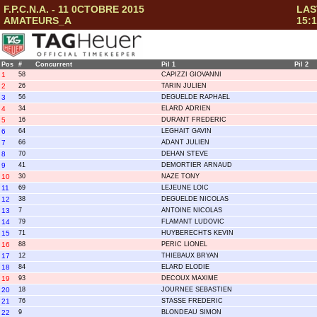
F.P.C.N.A. - 11 0CTOBRE 2015
LAS
AMATEURS_A
15:1
Pos
#
Concurrent
Pil 1
Pil 2
1
58
CAPIZZI GIOVANNI
2
26
TARIN JULIEN
3
56
DEGUELDE RAPHAEL
4
34
ELARD ADRIEN
5
16
DURANT FREDERIC
6
64
LEGHAIT GAVIN
7
66
ADANT JULIEN
8
70
DEHAN STEVE
9
41
DEMORTIER ARNAUD
10
30
NAZE TONY
11
69
LEJEUNE LOIC
12
38
DEGUELDE NICOLAS
13
7
ANTOINE NICOLAS
14
79
FLAMANT LUDOVIC
15
71
HUYBERECHTS KEVIN
16
88
PERIC LIONEL
17
12
THIEBAUX BRYAN
18
84
ELARD ELODIE
19
93
DECOUX MAXIME
20
18
JOURNEE SEBASTIEN
21
76
STASSE FREDERIC
22
9
BLONDEAU SIMON