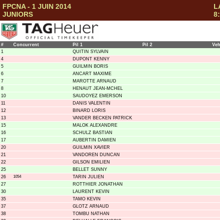
FPCNA - 1 JUIN 2014
L
JUNIORS
8
#
Concurrent
Pil 1
Pil 2
Ve
1
QUITIN SYLVAIN
4
DUPONT KENNY
5
GUILMIN BORIS
6
ANCART MAXIME
7
MAROTTE ARNAUD
8
HENAUT JEAN-MCHEL
10
SAUDOYEZ EMERSON
11
DANIS VALENTIN
12
BINARD LORIS
13
VANDER BECKEN PATRICK
15
MALOK ALEXANDRE
16
SCHULZ BASTIAN
17
AUBERTIN DAMIEN
20
GUILMIN XAVIER
21
VANDOREN DUNCAN
22
GILSON EMILIEN
25
BELLET SUNNY
26
1054
TARIN JULIEN
27
ROTTHIER JONATHAN
30
LAURENT KEVIN
35
TAMO KEVIN
37
GLOTZ ARNAUD
38
TOMBU NATHAN