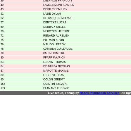
39
DELHALLE FRANCOIS
40
LAMBERMONT DAMIEN
43
DEVALCK EMILIEN
51
LABIE DYLAN
52
DE BARQUIN MORANE
57
DERYCKE LUCAS
59
DERBAIX GILLES
70
NEIRYNCK JEROME
71
RENARD AURELIEN
75
PUTMAN KEVIN
76
MALIGO LEEROY
78
CAMBIER GUILLAUME
79
PACINI DIMITRI
80
PFAFF MAVRICK
83
LENAIN THOMAS
84
DE BARBA NICOLAS
87
MAROTTE MAXIME
89
LEGREVE DEAN
90
COLON JEREMY
152
QUINTIN SYLVAIN
179
FLAMANT LUDOVIC
Live result, editing by
R
aces
I
nformation
S
ervices
, All ri