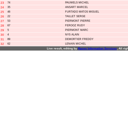
23
74
PAUWELS MICHEL
24
35
ANSART MARCEL
25
46
FURTADO MATOS MIGUEL
26
22
TAILLET SERGE
27
53
PIERMONT PIERRE
28
67
FEROOZ RUDY
29
5
PIERMONT MARC
30
4
NYS ALAIN
31
89
DEMORTIER FREDDY
32
62
LENAIN MICHEL
Live result, editing by
R
aces
I
nformation
S
ervices
, All ri