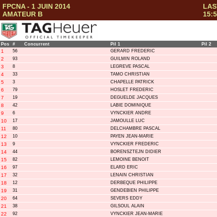
FPCNA - 1 JUIN 2014
LAS
AMATEUR B
15:5
Pos
#
Concurrent
Pil 1
Pil 2
1
56
GERARD FREDERIC
2
93
GUILMIN ROLAND
3
8
LEGREVE PASCAL
4
33
TAMO CHRISTIAN
5
3
CHAPELLE PATRICK
6
79
HOSLET FREDERIC
7
19
DEGUELDE JACQUES
8
42
LABIE DOMINIQUE
9
6
VYNCKIER ANDRE
10
17
JAMOULLE LUC
11
80
DELCHAMBRE PASCAL
12
10
PAYEN JEAN-MARIE
13
9
VYNCKIER FREDERIC
14
44
BORENSZTEJN DIDIER
15
82
LEMOINE BENOIT
16
97
ELARD ERIC
17
32
LENAIN CHRISTIAN
18
12
DERBEQUE PHILIPPE
19
31
GENDEBIEN PHILIPPE
20
64
SEVERS EDDY
21
38
GILSOUL ALAIN
22
92
VYNCKIER JEAN-MARIE