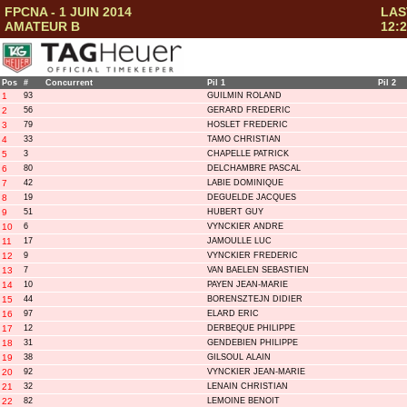
FPCNA - 1 JUIN 2014
LAS
AMATEUR B
12:2
Pos
#
Concurrent
Pil 1
Pil 2
1
93
GUILMIN ROLAND
2
56
GERARD FREDERIC
3
79
HOSLET FREDERIC
4
33
TAMO CHRISTIAN
5
3
CHAPELLE PATRICK
6
80
DELCHAMBRE PASCAL
7
42
LABIE DOMINIQUE
8
19
DEGUELDE JACQUES
9
51
HUBERT GUY
10
6
VYNCKIER ANDRE
11
17
JAMOULLE LUC
12
9
VYNCKIER FREDERIC
13
7
VAN BAELEN SEBASTIEN
14
10
PAYEN JEAN-MARIE
15
44
BORENSZTEJN DIDIER
16
97
ELARD ERIC
17
12
DERBEQUE PHILIPPE
18
31
GENDEBIEN PHILIPPE
19
38
GILSOUL ALAIN
20
92
VYNCKIER JEAN-MARIE
21
32
LENAIN CHRISTIAN
22
82
LEMOINE BENOIT