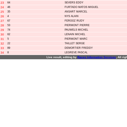
23
64
SEVERS EDDY
24
46
FURTADO MATOS MIGUEL
25
35
ANSART MARCEL
26
4
NYS ALAIN
27
67
FEROOZ RUDY
28
53
PIERMONT PIERRE
29
74
PAUWELS MICHEL
30
62
LENAIN MICHEL
31
5
PIERMONT MARC
32
22
TAILLET SERGE
33
89
DEMORTIER FREDDY
34
8
LEGREVE PASCAL
Live result, editing by
R
aces
I
nformation
S
ervices
, All ri