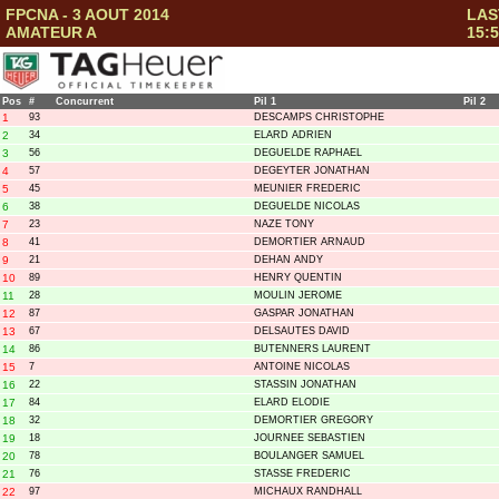
FPCNA - 3 AOUT 2014
LAS
AMATEUR A
15:5
Pos
#
Concurrent
Pil 1
Pil 2
1
93
DESCAMPS CHRISTOPHE
2
34
ELARD ADRIEN
3
56
DEGUELDE RAPHAEL
4
57
DEGEYTER JONATHAN
5
45
MEUNIER FREDERIC
6
38
DEGUELDE NICOLAS
7
23
NAZE TONY
8
41
DEMORTIER ARNAUD
9
21
DEHAN ANDY
10
89
HENRY QUENTIN
11
28
MOULIN JEROME
12
87
GASPAR JONATHAN
13
67
DELSAUTES DAVID
14
86
BUTENNERS LAURENT
15
7
ANTOINE NICOLAS
16
22
STASSIN JONATHAN
17
84
ELARD ELODIE
18
32
DEMORTIER GREGORY
19
18
JOURNEE SEBASTIEN
20
78
BOULANGER SAMUEL
21
76
STASSE FREDERIC
22
97
MICHAUX RANDHALL