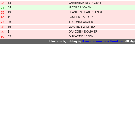
23
83
LAMBRECHTS VINCENT
24
94
NICOLAS JOHAN
25
19
JEANFILS JEAN_CHRIST.
26
11
LAMBERT ADRIEN
27
95
TOURNAY XAVIER
28
55
WAUTIER WILFRID
29
1
DANCOISNE OLIVIER
30
63
DUCARME JESON
Live result, editing by
R
aces
I
nformation
S
ervices
, All ri