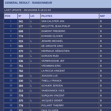
GENERAL RESULT - RANDONNEUR
LAST UPDATE : 26/10/2008 À 18:21:03
POS
N°
LIC
PILOTES
NAT
1
341
L
VAN CALSTER JAN
B
2
377
L
MICLOTTE JEAN PHILIP
B
3
508
DUMONT FREDERIC
B
4
774
EVRARD OLIVIER
B
5
315
L
JENARD MICHAËL
B
6
505
DE GROOTE ERIC
B
7
370
L
HIERNAUX SÉBASTIEN
B
8
333
L
GORJON RUDI
B
9
336
L
VERBRUGGHE JEF
B
10
751
VROMMAN ERIC
B
11
762
LA RICCIA VINCENT
B
12
360
L
JOASSIN LUC
B
13
330
L
TINELLI FRANCK
B
14
384
L
SCHUER JEROEN
B
15
313
L
VANDONINCK IVES
B
16
778
SURQUIN VINCENT
B
17
375
L
JACQUES DIDIER
B
18
779
POLIART THIERRY
B
19
311
L
DAIX OLIVIER
B