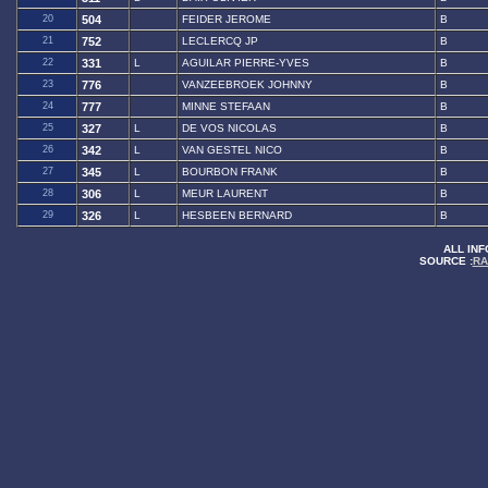
20
504
FEIDER JEROME
B
21
752
LECLERCQ JP
B
22
331
L
AGUILAR PIERRE-YVES
B
23
776
VANZEEBROEK JOHNNY
B
24
777
MINNE STEFAAN
B
25
327
L
DE VOS NICOLAS
B
26
342
L
VAN GESTEL NICO
B
27
345
L
BOURBON FRANK
B
28
306
L
MEUR LAURENT
B
29
326
L
HESBEEN BERNARD
B
ALL INF
SOURCE :
RA