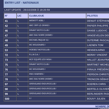
ENTRY LIST - NATIONAUX
LAST UPDATE : 26/10/2008 À 18:20:59
N°
LIC
CLUB/LIGUE
PILOTES
41
L
AVEMOTT ASBL /
DENUIT STÉPHAN
42
L
AMC ORP-LE-GRAND /
PAPIER PHILIPPE
46
L
DINANT MOTO CLUB /
DANSE LUDOVIC
47
L
AMC EAU NOIRE (NISME /
VANOEVELEN DID
48
L
MICHAEL PAQUAY 41 /
DUTERME PASCA
49
L
MC MOLIGNARD /
LAENEN TOM
53
L
HOESELT MOTOCLUB /
HENSEN ARNO
72
L
R.L.M.O.A. /
MORAY VINCENT
73
L
MCF EQUIPE LES FAISA /
HALLET JEAN-FR
75
L
DINANT MOTO CLUB /
MARTINET MICHE
76
L
MC MOLIGNARD /
PIRAUX FRÉDÉRI
77
L
RMU WAVRIEN /
PIERSON CHRIST
78
L
AMC EAU NOIRE (NISME /
TRONCON SÉBAS
97
L
GRENSLAND ENDUROCLUB /
BOEREN CHRIS
98
L
GRENSLAND ENDUROCLUB /
BERTELS OLIVIE
99
L
GRENSLAND ENDUROCLUB /
BERLINGIERI PA
500
X /
BOUVY JULIEN
NOMBRE DE