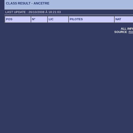
CLASS RESULT - ANCETRE
LAST UPDATE : 26/10/2008 À 18:21:03
POS
N°
LIC
PILOTES
NAT
ALL INF
SOURCE :
RA