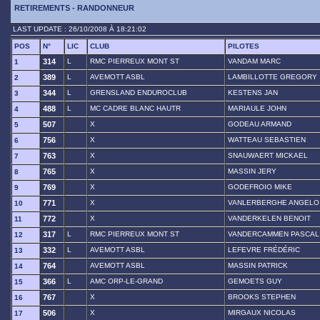
RETIREMENTS - RANDONNEUR
LAST UPDATE : 26/10/2008 À 18:21:02
POS
N°
LIC
CLUB
PILOTES
314
L
RMC PIERREUX MONT ST
VANDAM MARC
1
389
L
AVEMOTT ASBL
LAMBILLOTTE GREGORY
2
344
L
GRENSLAND ENDUROCLUB
KESTENS JAN
3
488
L
MC CADRE BLANC HAUTR
MARIAULE JOHN
4
507
X
GODEAU ARMAND
5
756
X
WATTEAU SEBASTIEN
6
763
X
SNAUWAERT MICKAEL
7
765
X
MASSIN JERY
8
769
X
GODEFROIO MIKE
9
771
X
VANLERBERGHE ANGELO
10
772
X
VANDERKELEN BENOIT
11
317
L
RMC PIERREUX MONT ST
VANDERCAMMEN PASCAL
12
332
L
AVEMOTT ASBL
LEFEVRE FRÉDÉRIC
13
764
AVEMOTT ASBL
MASSIN PATRICK
14
366
L
AMC ORP-LE-GRAND
GEMOETS GUY
15
767
X
BROOKS STEPHEN
16
506
X
MIRGAUX NICOLAS
17