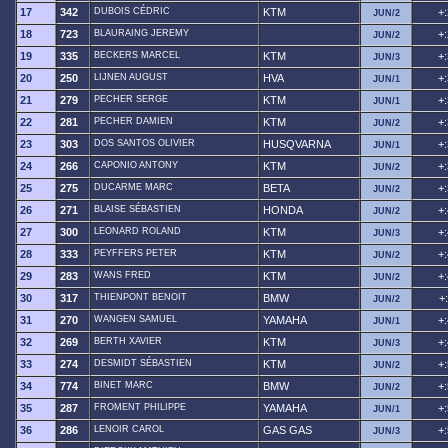
17
342
DUBOIS CÉDRIC
KTM
+
JUN/2
18
723
BLAURAING JEREMY
+
JUN/2
19
335
BECKERS MARCEL
KTM
+
JUN/3
20
250
LIJNEN AUGUST
HVA
+
JUN/1
21
279
PECHER SERGE
KTM
+
JUN/1
22
281
PECHER DAMIEN
KTM
+
JUN/2
23
303
DOS SANTOS OLIVIER
HUSQVARNA
+
JUN/1
24
266
CAPONIO ANTONY
KTM
+
JUN/2
25
275
DUCARME MARC
BETA
+
JUN/2
26
271
BLAISE SÉBASTIEN
HONDA
+
JUN/2
27
300
LEONARD ROLAND
KTM
+
JUN/3
28
333
PEYFFERS PETER
KTM
+
JUN/2
29
283
WANS FRED
KTM
+
JUN/2
30
317
THIENPONT BENOIT
BMW
+
JUN/2
31
270
WANGEN SAMUEL
YAMAHA
+
JUN/1
32
269
BERTH XAVIER
KTM
+
JUN/3
33
274
DESMIDT SÉBASTIEN
KTM
+
JUN/2
34
774
BINET MARC
BMW
+
JUN/2
35
287
FROMENT PHILIPPE
YAMAHA
+
JUN/1
36
286
LENOIR CAROL
GAS GAS
+
JUN/3