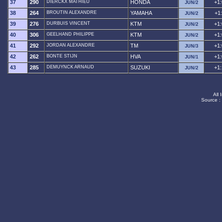
37
290
DIERCKX MATHIEU
HONDA
+1:
JUN/2
38
264
BROUTIN ALEXANDRE
YAMAHA
+1
JUN/2
39
276
DURBUIS VINCENT
KTM
+1:
JUN/2
40
306
GEELHAND PHILIPPE
KTM
+1:
JUN/2
41
292
JORDAN ALEXANDRE
TM
+1:
JUN/3
42
262
BONTE STIJN
HVA
+1:
JUN/1
43
285
DEMUYNCK ARNAUD
SUZUKI
+1:
JUN/2
All 
Source :