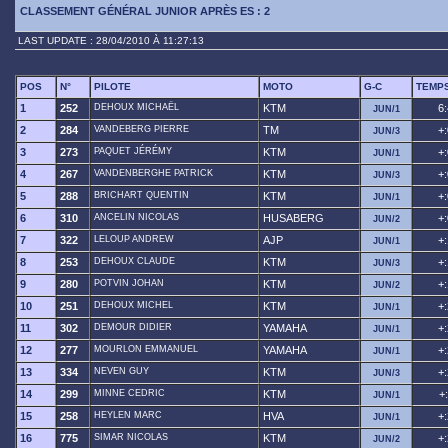
CLASSEMENT GÉNÉRAL JUNIOR APRÈS ES : 2
LAST UPDATE : 28/04/2010 À 11:27:13
POS
N°
PILOTE
MOTO
G-C
TEMP
1
252
DEHOUX MICHAËL
KTM
6
JUN/1
2
284
VANDEBERG PIERRE
TM
+
JUN/3
3
273
PAQUET JÉRÉMY
KTM
+
JUN/1
4
267
VANDENBERGHE PATRICK
KTM
+
JUN/3
5
288
BRICHART QUENTIN
KTM
+
JUN/1
6
310
ANCELIN NICOLAS
HUSABERG
+
JUN/2
7
322
LELOUP ANDREW
AJP
+
JUN/1
8
253
DEHOUX CLAUDE
KTM
+
JUN/3
9
280
POTVIN JOHAN
KTM
+
JUN/2
10
251
DEHOUX MICHEL
KTM
+
JUN/1
11
302
DEMOUR DIDIER
YAMAHA
+
JUN/1
12
277
MOURLON EMMANUEL
YAMAHA
+
JUN/1
13
334
NEVEN GUY
KTM
+
JUN/3
14
299
MINNE CEDRIC
KTM
+
JUN/1
15
258
HEYLEN MARC
HVA
+
JUN/1
16
775
SIMAR NICOLAS
KTM
+
JUN/2