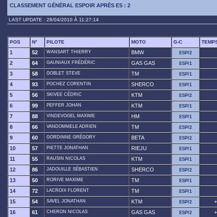
CLASSEMENT GÉNÉRAL ESPOIR APRÈS ES : 2
LAST UPDATE : 28/04/2010 À 11:27:14
POS
N°
PILOTE
MOTO
G-C
TEMP
1
52
WANSART THIERRY
BMW
ESP/2
2
64
GAUNIAUX FRÉDÉRIC
GAS GAS
ESP/1
3
58
GOBLET STEVE
TM
ESP/1
4
93
POCHEZ CORENTIN
SHERCO
ESP/1
5
56
SKIVEE CÉDRIC
KTM
ESP/2
6
99
PEFFER JOHAN
KTM
ESP/1
7
88
VINDEVOGEL MAXIME
HM
ESP/1
8
66
VANDOMMELE ADRIEN
TM
ESP/2
9
60
GORDINNE GRÉGORY
BETA
ESP/2
10
57
PIETTE JONATHAN
RIEJU
ESP/1
11
55
RAUSIN NICOLAS
KTM
ESP/1
12
86
JADOUILLE SÉBASTIEN
SHERCO
ESP/2
13
50
RORIVE MAXIME
TM
ESP/1
14
72
LACROIX FLORENT
TM
ESP/1
15
54
SAVEL JONATHAN
KTM
+
ESP/2
16
61
CHERON NICOLAS
GAS GAS
+
ESP/2