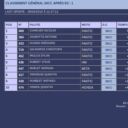
CLASSEMENT GÉNÉRAL 50CC APRÈS ES : 1
LAST UPDATE : 28/04/2010 À 11:27:12
POS
N°
PILOTE
MOTO
G-C
TEMPS
1
469
CHARLIER NICOLAS
FANTIC
50CC
2
384
JAUMOTTE ANTOINE
FANTIC
50CC
3
433
HUSSIN GRÉGOIRE
FANTIC
50CC
4
719
SALINGROS CHRISTOPH
FANTIC
50CC
5
452
PAULUS DYLAN
FANTIC
50CC
6
436
ROBERT STEVE
HM
50CC
7
447
MARLET MORGAN
BETA
+1
50CC
8
417
TARGNION QUENTIN
FANTIC
+1
50CC
9
439
HUMBLET MATHIEU
FANTIC
+2
50CC
10
474
VINKEN QUENTIN
HONDA
+4
50CC
All 
Source :