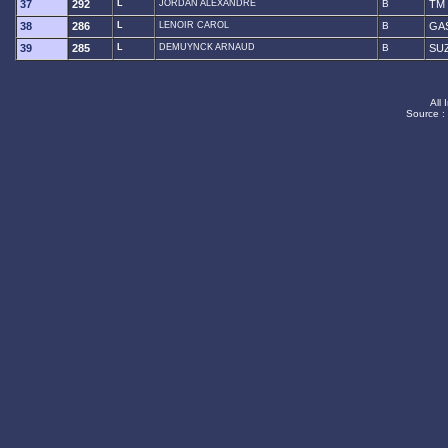
37
292
L
JORDAN ALEXANDRE
B
TM
38
286
L
LENOIR CAROL
B
GA
39
285
L
DEMUYNCK ARNAUD
B
SU
All 
Source :