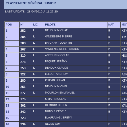
CLASSEMENT GÉNÉRAL JUNIOR
LAST UPDATE : 28/04/2010 À 11:27:20
POS
N°
LIC
PILOTE
NAT
MO
1
252
L
DEHOUX MICHAËL
B
KT
2
284
L
VANDEBERG PIERRE
B
TM
3
288
L
BRICHART QUENTIN
B
KT
4
267
L
VANDENBERGHE PATRICK
B
KT
5
310
L
ANCELIN NICOLAS
B
HU
6
273
L
PAQUET JÉRÉMY
B
KT
7
253
L
DEHOUX CLAUDE
B
KT
8
322
L
LELOUP ANDREW
B
AJ
9
280
L
POTVIN JOHAN
B
KT
10
251
L
DEHOUX MICHEL
B
KT
11
277
L
MOURLON EMMANUEL
B
YA
12
775
SIMAR NICOLAS
B
KT
13
302
L
DEMOUR DIDIER
B
YA
14
342
L
DUBOIS CÉDRIC
B
KT
15
723
BLAURAING JEREMY
16
334
L
NEVEN GUY
B
KT