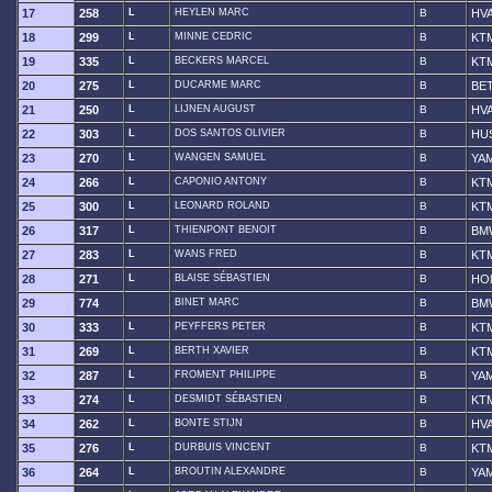
17
258
L
HEYLEN MARC
B
HV
18
299
L
MINNE CEDRIC
B
KT
19
335
L
BECKERS MARCEL
B
KT
20
275
L
DUCARME MARC
B
BE
21
250
L
LIJNEN AUGUST
B
HV
22
303
L
DOS SANTOS OLIVIER
B
HU
23
270
L
WANGEN SAMUEL
B
YA
24
266
L
CAPONIO ANTONY
B
KT
25
300
L
LEONARD ROLAND
B
KT
26
317
L
THIENPONT BENOIT
B
BM
27
283
L
WANS FRED
B
KT
28
271
L
BLAISE SÉBASTIEN
B
HO
29
774
BINET MARC
B
BM
30
333
L
PEYFFERS PETER
B
KT
31
269
L
BERTH XAVIER
B
KT
32
287
L
FROMENT PHILIPPE
B
YA
33
274
L
DESMIDT SÉBASTIEN
B
KT
34
262
L
BONTE STIJN
B
HV
35
276
L
DURBUIS VINCENT
B
KT
36
264
L
BROUTIN ALEXANDRE
B
YA