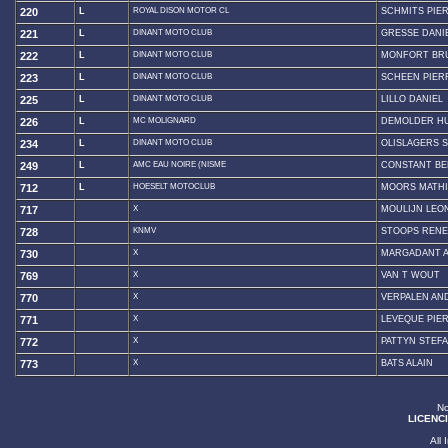
220
L
ROYAL DISON MOTOR CL
SCHMITS PIE
221
L
DINANT MOTO CLUB
GRESSE DANI
222
L
DINANT MOTO CLUB
MONFORT BR
223
L
DINANT MOTO CLUB
SCHEEN PIER
225
L
DINANT MOTO CLUB
LILLO DANIEL
226
L
MC MOLIGNARD
DEMOLDER H
234
L
DINANT MOTO CLUB
OLISLAGERS 
249
L
AMC EAU NOIRE (NISME
CONSTANT B
712
L
HOESELT MOTOCLUB
MOORS MATH
717
X
MOULIJN LEO
728
KNMV
STOOPS RENE
730
X
MARGADANT 
769
X
VAN T WOUT
770
X
VERPALEN AN
771
X
LEVEQUE PIE
772
X
PATTYN STEF
773
X
BATS ALAIN
No
LICENCI
All 