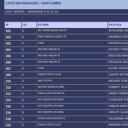
LISTE DES ENGAGÉS : GENTLEMEN
LAST UPDATE : 28/04/2010 À 11:27:10
N°
LIC
ECURIE
PILOTES
201
L
MC CADRE BLANC HAUTR
MYSLIWSKI A
202
L
RMC PIERREUX MONT ST
HESBEEN FRÉ
203
L
TKSO
WILDERS GUI
204
L
MICHAEL PAQUAY 41
ROYNET FRÉD
205
L
MICHAEL PAQUAY 41
MOUTON MAR
206
L
MICHAEL PAQUAY 41
PECHEUR JEA
207
L
TKSO
SLUSE VINCE
209
L
DINANT MOTO CLUB
LAHAYE MICH
210
L
AMC ST.VITH
MELARD JOSE
212
L
MOTOR UNION DU PAYS
ROBERT JEAN
213
L
TRIAL CLUB CENTRE AR
HENRY ROBE
214
L
MCF EQUIPE LES FAISA
CHARLIER ST
215
L
MCF EQUIPE LES FAISA
SABLON MAR
216
L
MCF EQUIPE LES FAISA
SPRUYT OLIVI
218
L
ROYAL DISON MOTOR CL
DELSEMME PH
219
L
DINANT MOTO CLUB
BERNIER AND