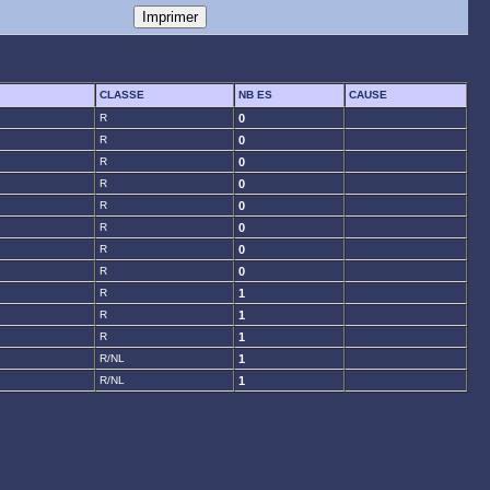
CLASSE
NB ES
CAUSE
R
0
R
0
R
0
R
0
R
0
R
0
R
0
R
0
R
1
R
1
R
1
R/NL
1
R/NL
1