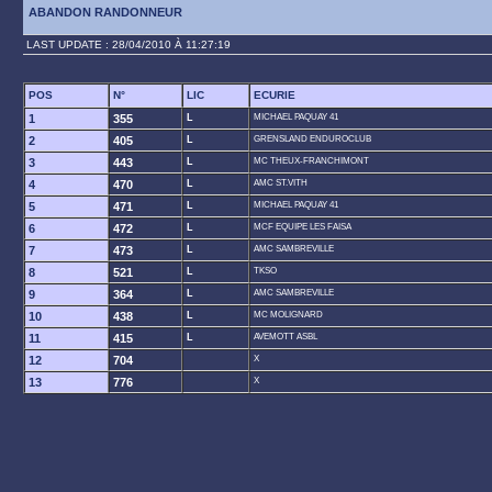
ABANDON RANDONNEUR
LAST UPDATE : 28/04/2010 À 11:27:19
POS
N°
LIC
ECURIE
1
355
L
MICHAEL PAQUAY 41
2
405
L
GRENSLAND ENDUROCLUB
3
443
L
MC THEUX-FRANCHIMONT
4
470
L
AMC ST.VITH
5
471
L
MICHAEL PAQUAY 41
6
472
L
MCF EQUIPE LES FAISA
7
473
L
AMC SAMBREVILLE
8
521
L
TKSO
9
364
L
AMC SAMBREVILLE
10
438
L
MC MOLIGNARD
11
415
L
AVEMOTT ASBL
12
704
X
13
776
X