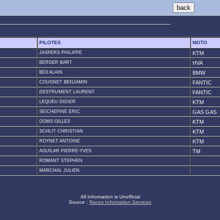
PILOTES
MOTO
JASPERS PHILIPPE
KTM
BERGER BART
HVA
BEX ALAIN
BMW
COUGNET BENJAMIN
FANTIC
DESTRUMENT LAURENT
FANTIC
LEQUEU DIDIER
KTM
SEICHEPINE ERIC
GAS GAS
OOMS GILLES
KTM
SCHLIT CHRISTIAN
KTM
ROYNET ANTOINE
KTM
AGUILAR PIERRE-YVES
TM
ROMANT STEPHEN
MARCHAL JULIEN
All Information is Unofficial
Source :
Races Information Services