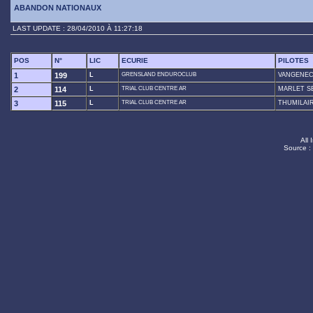
ABANDON NATIONAUX
LAST UPDATE : 28/04/2010 À 11:27:18
POS
N°
LIC
ECURIE
PILOTES
1
199
L
GRENSLAND ENDUROCLUB
VANGENEC
2
114
L
TRIAL CLUB CENTRE AR
MARLET S
3
115
L
TRIAL CLUB CENTRE AR
THUMILAIR
All 
Source :