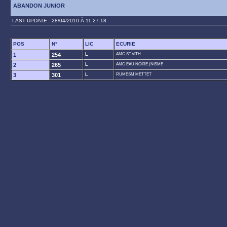
ABANDON JUNIOR
LAST UPDATE : 28/04/2010 À 11:27:18
POS
N°
LIC
ECURIE
1
254
L
AMC ST.VITH
2
265
L
AMC EAU NOIRE (NISME
3
301
L
RUMESM METTET