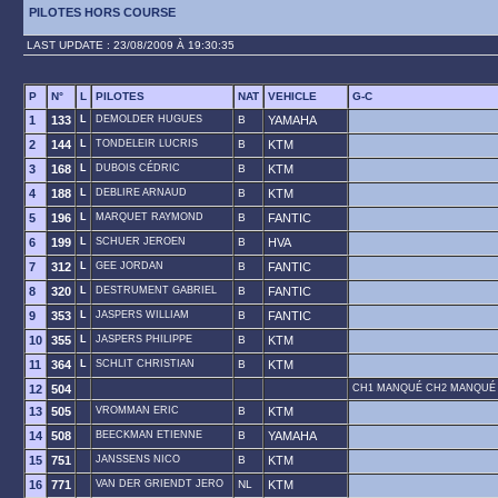
PILOTES HORS COURSE
LAST UPDATE : 23/08/2009 À 19:30:35
P
N°
L
PILOTES
NAT
VEHICLE
G-C
1
133
L
DEMOLDER HUGUES
B
YAMAHA
2
144
L
TONDELEIR LUCRIS
B
KTM
3
168
L
DUBOIS CÉDRIC
B
KTM
4
188
L
DEBLIRE ARNAUD
B
KTM
5
196
L
MARQUET RAYMOND
B
FANTIC
6
199
L
SCHUER JEROEN
B
HVA
7
312
L
GEE JORDAN
B
FANTIC
8
320
L
DESTRUMENT GABRIEL
B
FANTIC
9
353
L
JASPERS WILLIAM
B
FANTIC
10
355
L
JASPERS PHILIPPE
B
KTM
11
364
L
SCHLIT CHRISTIAN
B
KTM
12
504
CH1 MANQUÉ CH2 MANQUÉ
13
505
VROMMAN ERIC
B
KTM
14
508
BEECKMAN ETIENNE
B
YAMAHA
15
751
JANSSENS NICO
B
KTM
16
771
VAN DER GRIENDT JERO
NL
KTM