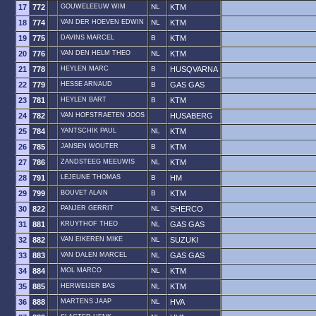
17
772
GOUWELEEUW WIM
NL
KTM
18
774
VAN DER HOEVEN EDWIN
NL
KTM
19
775
DAVINS MARCEL
B
KTM
20
776
VAN DEN HELM THEO
NL
KTM
21
778
HEYLEN MARC
B
HUSQVARNA
22
779
HESSE ARNAUD
B
GAS GAS
23
781
HEYLEN BART
B
KTM
24
782
VAN HOFSTRAETEN JOOS
HUSABERG
25
784
YANTSCHIK PAUL
NL
KTM
26
785
JANSEN WOUTER
B
KTM
27
786
ZANDSTEEG MEEUWIS
NL
KTM
28
791
LEJEUNE THOMAS
B
HM
29
799
BOUVET ALAIN
B
KTM
30
822
PANJER GERRIT
NL
SHERCO
31
881
KRUYTHOF THEO
NL
GAS GAS
32
882
VAN EIKEREN MIKE
NL
SUZUKI
33
883
VAN DALEN MARCEL
NL
GAS GAS
34
884
MOL MARCO
NL
KTM
35
885
HERWEIJER BAS
NL
KTM
36
888
MARTENS JAAP
NL
HVA