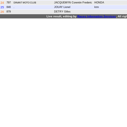
24
797
JACQUEMYN Corentin Frederic
HONDA
DINANT MOTO CLUB
25
846
JOUAY Lionel
ktm
.
26
879
DETRY Gilles
Live result, editing by
R
aces
I
nformation
S
ervices
, All ri