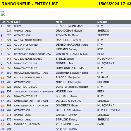
RANDONNEUR - ENTRY LIST
15/06/2024 17:4
Pos
Num
Club
Nom
Marque
1
602
FRANCHIMONT Joel
KTM
OPMV
2
614
GRANDJEAN Marian
SHERCO
AVEMOTT ASBL
3
620
PENNEMAN Bruno
SHERCO
AVEMOTT ASBL
4
621
RANDOLET Frederic
KTM
AMC EAU NOIRE NISMES
5
629
DEMBO MARQUES Jorge
KTM
AMC ORP-LE-GRAND
6
640
LIÉMANS Joffrey
KTM
AVEMOTT ASBL
7
642
VAN DEN BRANDEN Kim
BETA
GRENSLAND ENDUROCLUB VZW
8
644
SIBILLE Julien
HUSQVARNA
AMC EAU NOIRE NISMES
9
649
GODEAU Jean
HUSQVARNA
DINANT MOTO CLUB
10
650
DUMEUNIER THOMAS
KTM
DINANT MOTO CLUB
11
659
LEGRAND Sylvain Roland
KTM
MC CADRE BLANC HAUTRAGE
12
662
PIRODDI Benjamin
YAMAHA
AMC EAU NOIRE NISMES
13
708
NOPERE Christophe
SHERCO
AVEMOTT ASBL
14
728
LORETO Ignacio Augustin
KTM
DINANT MOTO CLUB
15
753
HORRÉ Niek
BETA
TRIAL SPORT CLUB LICHTERVELDE
16
755
BOUGARD Kilian
KTM
DINANT MOTO CLUB
17
760
DE LEEUW MATIAS
SHERCO
KAMC EENDRACHT TORHOUT
18
761
GOVAERTS Bram
HUSQVARNA
KAMC EENDRACHT TORHOUT
19
767
DE CLERCK Mattias
KTM EXC 250 TPI
AVEMOTT ASBL
20
776
LAMBLIN Sylvain
SHERCO
AVEMOTT ASBL
21
779
STRUZIK Thierry
SHERCO
AVEMOTT ASBL
22
785
PREUMONT Denis
FANTIC
ENDURO CLUB CHIMAY
23
791
ANTHONI Ronny