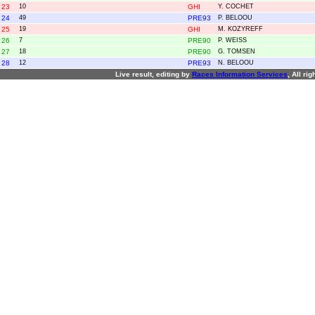
23
10
GHI
Y. COCHET
24
49
PRE93
P. BELOOU
25
19
GHI
M. KOZYREFF
26
7
PRE90
P. WEISS
27
18
PRE90
G. TOMSEN
28
12
PRE93
N. BELOOU
Live result, editing by
R
aces
I
nformation
S
ervices
, All ri