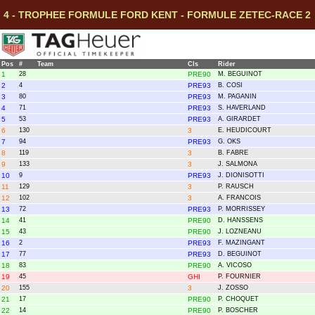
4 - TROPHEE FORMULE FORD KENT - FORMULE ZETEC-RACE 2
Pos
#
Team
Cls
Rider
1
28
PRE90
M. BEGUINOT
2
4
PRE93
B. COSI
3
80
PRE93
M. PAGANIN
4
71
PRE93
S. HAVERLAND
5
53
PRE93
A. GIRARDET
6
130
3
E. HEUDICOURT
7
94
PRE93
G. OKS
8
119
3
B. FABRE
9
133
3
J. SALMONA
10
9
PRE93
J. DIONISOTTI
11
129
3
P. RAUSCH
12
102
3
A. FRANCOIS
13
72
PRE93
P. MORRISSEY
14
41
PRE90
D. HANSSENS
15
43
PRE90
J. LOZNEANU
16
2
PRE93
F. MAZINGANT
17
77
PRE93
D. BEGUINOT
18
83
PRE90
A. VICOSO
19
45
GHI
P. FOURNIER
20
155
3
J. ZOSSO
21
17
PRE90
P. CHOQUET
22
14
PRE90
P. BOSCHER