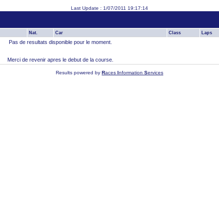
Last Update : 1/07/2011 19:17:14
Nat.
Car
Class
Laps
Pas de resultats disponible pour le moment.
Merci de revenir apres le debut de la course.
Results powered by
R
aces
I
nformation
S
ervices