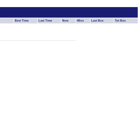
Best Time
Last Time
Now
#Box
Last Box
Tot Box