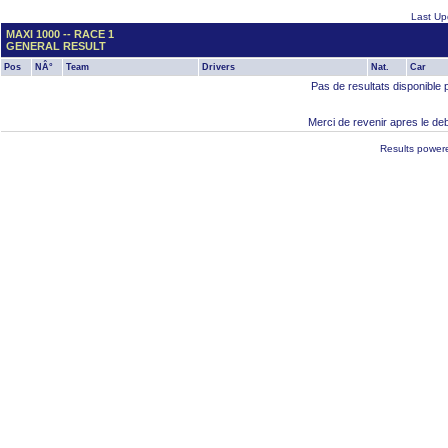
Last Up
MAXI 1000 -- RACE 1
GENERAL RESULT
Pos
NÂ°
Team
Drivers
Nat.
Car
Pas de resultats disponible 
Merci de revenir apres le deb
Results power