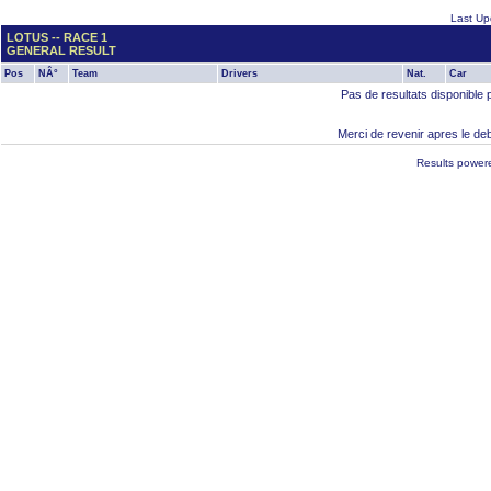
Last Up
LOTUS -- RACE 1
GENERAL RESULT
Pos
NÂ°
Team
Drivers
Nat.
Car
Pas de resultats disponible 
Merci de revenir apres le deb
Results power