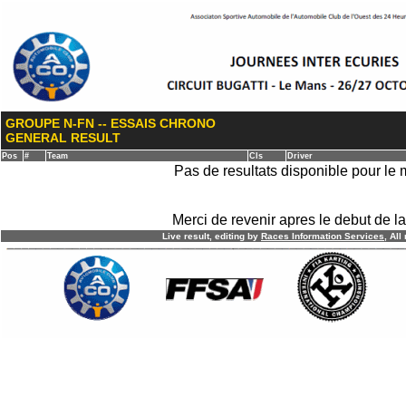
GROUPE N-FN -- ESSAIS CHRONO
GENERAL RESULT
Pos
#
Team
Cls
Driver
Pas de resultats disponible pour le
Merci de revenir apres le debut de la
Live result, editing by
R
aces
I
nformation
S
ervices
, All