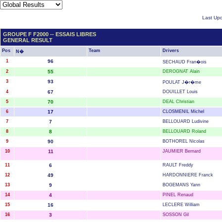
Last Upd
GROUPE F F2000 -- ESSAIS LIBRES
GENERAL RESULT
Pos
Team
Drivers
N�
1
96
SECHAUD Fran�ois
2
55
DEROGNAT Alain
3
93
POULAT J�r�me
4
67
DOUILLET Louis
5
70
DEAL Christian
6
17
CLOSMENIL Michel
7
7
BELLOUARD Ludivine
8
8
BELLOUARD Roland
9
90
BOTHOREL Nicolas
10
11
JAUMIER Bernard
11
6
RAULT Freddy
12
49
HARDONNIERE Franck
13
9
BOGEMANS Yann
14
4
PINEL Renaud
15
16
LECLERE William
16
3
SOSSON Gil