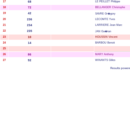
17
68
LE PEILLET Philippe
18
72
BELLANGER Christophe
19
42
SAVRE Gr�gory
20
236
LECOMTE Yves
21
234
LARRIERE Jean Marc
22
235
JAN Ga�tan
23
10
HOUSSIN Vincent
24
14
BARBOU Benoit
25
26
86
MARY Anthony
27
92
WINANTS Gilles
Results power