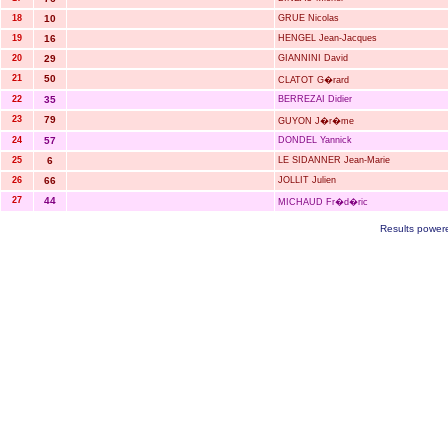
18
10
GRUE Nicolas
19
16
HENGEL Jean-Jacques
20
29
GIANNINI David
21
50
CLATOT G�rard
22
35
BERREZAI Didier
23
79
GUYON J�r�me
24
57
DONDEL Yannick
25
6
LE SIDANNER Jean-Marie
26
66
JOLLIT Julien
27
44
MICHAUD Fr�d�ric
Results power