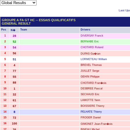
Last Up
GROUPE A FA GT HC -- ESSAIS QUALIFICATIFS
GENERAL RESULT
Pos
Team
Drivers
N�
1
28
DIVERSAY Franck
2
52
BERNABE Eric
3
54
CHOTARD Roland
4
56
DUPAS Ga�tan
5
51
LORMETEAU William
6
4
BREVEL Thomas
7
77
JUILLET Serge
8
55
GEHIN Philippe
9
88
CHOTARD Fran�ois
10
1
DESBREE Pascal
11
32
SECHAUD Eric
12
61
LAMOTTE Yann
13
67
BOISSIERE Thierry
14
8
PELHATE Thierry
15
72
FROGER Daniel
16
100
GIMONET Jean-Fran�ois
17
76
BINEAU Michel