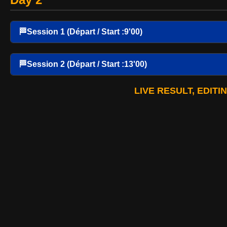
🏁Session 1 (Départ / Start :9'00)
🏁Session 2 (Départ / Start :13'00)
LIVE RESULT, EDITI