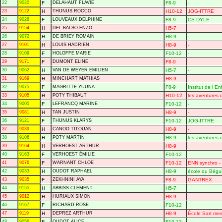
22
9020
F
DELAHAUT FLAVIE
F8-9
-
23
9122
H
THUNUS ROCCO
H10-12
JOG-ITTRE
24
9028
F
LOUVEAUX DELPHINE
F8-9
CS DYLE
25
9154
H
DEL BALSO ENZO
H5-7
26
9072
H
DE BRIEY ROMAIN
H8-9
-
27
9101
H
LOUIS HADRIEN
H8-9
-
28
9109
F
HOLOFFE MARIE
F10-12
-
29
9171
F
DUMONT ELINE
F8-9
30
9062
H
VAN DE WEYER EMILIEN
H5-7
-
31
9169
H
MINCHART MATHIAS
H8-9
32
9075
F
MAGRITTE YUUNA
F8-9
Institut de l E
33
9105
H
POTY THIBAUT
H10-12
les aventures 
34
9005
F
LEFRANCQ MARINE
F10-12
-
35
9081
H
TAN JUSTIN
H8-9
-
36
9121
F
THUNUS KLARYS
F10-12
JOG-ITTRE
37
9039
H
CANOO TITOUAN
H8-9
-
38
9106
H
POTY MARTIN
H8-9
les aventures 
39
9164
H
VERHOEST ARTHUR
H8-9
40
9163
F
VERHOEST ÉMILIE
F10-12
41
9076
F
WARNANT CHLOE
F10-12
ENN synchro - 
42
9033
H
OUDOT RAPHAEL
H8-9
école du Bégui
43
9035
F
ZEKHNINI AYA
F8-9
GANTREX
44
9155
H
ABBISS CLEMENT
H5-7
45
9012
H
HURIAUX SIMON
H8-9
-
46
9167
F
RICHARD ROSE
F10-12
47
9119
H
DEPREZ ARTHUR
H8-9
École Sart mes
48
9056
F
OUDOT ALICE
F10-12
-