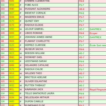
101
9161
F
DAMBRE CLEMENTINE
F8-9
102
9058
F
FOBE ALICE
F5-7
-
103
9040
H
PUISSANT ALEXANDRE
H8-9
-
104
9027
F
BIENFAIT CORALIE
F8-9
-
105
9108
F
MAGEREN EMILIE
F5-7
-
106
9170
F
QUINET EMY
F5-7
107
9176
F
RADOUX ELODIE
F5-7
108
9065
H
LELOUP GABRIEL
H5-7
GANTREX
109
9009
F
LIBOIS ROMANE
F8-9
Ecuyer
110
9037
F
ZEKHNINI AHMED AMINE
F5-7
GANTREX
111
9024
F
FLAMANT CHARLOTTE
F5-7
-
112
9120
F
DEPREZ CLARISSE
F5-7
École Sart mes
113
9021
F
MUSEUR SACHA
F8-9
-
114
9015
H
BODSON WILLIAM
H5-7
-
115
9042
H
DESWAEF GAEL
H5-7
-
116
9030
F
LEESTMANS SARAH
F8-9
-
117
9068
F
DELANGRE CATHLINE
F5-7
-
118
9178
F
RADOUX CHLOE
F5-7
119
9014
H
WILLEMS THEO
H5-7
-
120
9102
F
BRICTEUX ADELINE
F5-7
-
121
9013
F
OLIVIER EGLANTINE
F5-7
-
122
9032
H
RUTTEN THIBAULT
H5-7
-
123
9011
H
KAVANAGH JACK
H5-7
Royal Pingouin
124
9082
F
TELLO SANTACRUZ LAURA
F8-9
-
125
9134
H
SELLESLAGH ARTHUR
H5-7
126
9085
F
DUPON CAMILLE
F5-7
-
127
9160
F
RIJMENANS ELISE
F5-7