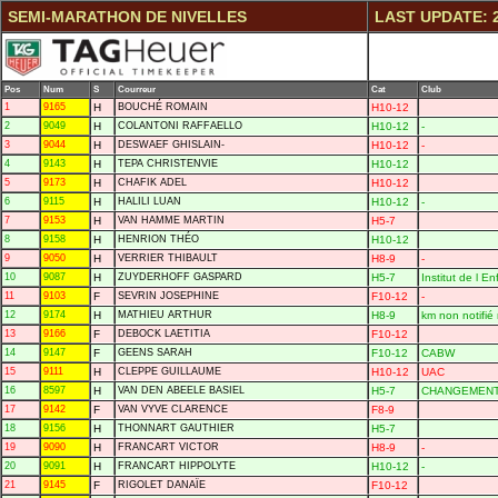
SEMI-MARATHON DE NIVELLES
LAST UPDATE: 2
Pos
Num
S
Courreur
Cat
Club
1
9165
H
BOUCHÉ ROMAIN
H10-12
2
9049
H
COLANTONI RAFFAELLO
H10-12
-
3
9044
H
DESWAEF GHISLAIN-
H10-12
-
4
9143
H
TEPA CHRISTENVIE
H10-12
5
9173
H
CHAFIK ADEL
H10-12
6
9115
H
HALILI LUAN
H10-12
-
7
9153
H
VAN HAMME MARTIN
H5-7
8
9158
H
HENRION THÉO
H10-12
9
9050
H
VERRIER THIBAULT
H8-9
-
10
9087
H
ZUYDERHOFF GASPARD
H5-7
Institut de l E
11
9103
F
SEVRIN JOSEPHINE
F10-12
-
12
9174
H
MATHIEU ARTHUR
H8-9
km non notifié n
13
9166
F
DEBOCK LAETITIA
F10-12
14
9147
F
GEENS SARAH
F10-12
CABW
15
9111
H
CLEPPE GUILLAUME
H10-12
UAC
16
8597
H
VAN DEN ABEELE BASIEL
H5-7
CHANGEMENT
17
9142
F
VAN VYVE CLARENCE
F8-9
18
9156
H
THONNART GAUTHIER
H5-7
19
9090
H
FRANCART VICTOR
H8-9
-
20
9091
H
FRANCART HIPPOLYTE
H10-12
-
21
9145
F
RIGOLET DANAÏE
F10-12