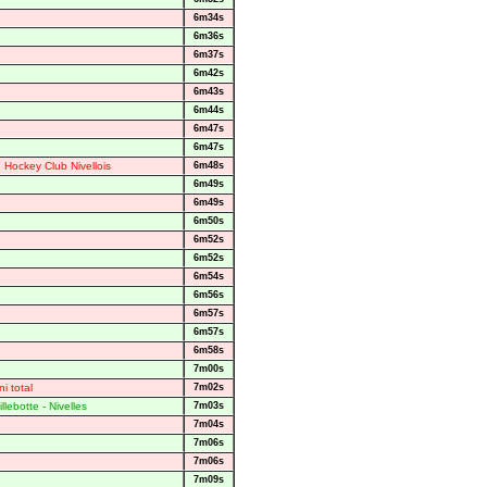
6m34s
6m36s
6m37s
6m42s
6m43s
6m44s
6m47s
6m47s
 Hockey Club Nivellois
6m48s
6m49s
6m49s
6m50s
6m52s
6m52s
6m54s
6m56s
6m57s
6m57s
6m58s
7m00s
i total
7m02s
llebotte - Nivelles
7m03s
7m04s
7m06s
7m06s
7m09s