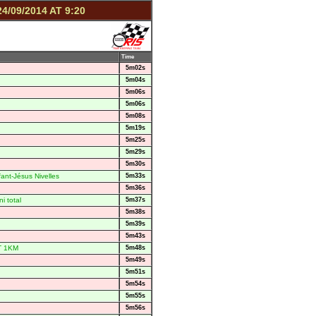
4/09/2014 AT 9:20
Time
5m02s
5m04s
5m06s
5m06s
5m08s
5m19s
5m25s
5m29s
5m30s
nfant-Jésus Nivelles
5m33s
5m36s
i total
5m37s
5m38s
5m39s
5m43s
 1KM
5m48s
5m49s
5m51s
5m54s
5m55s
5m56s