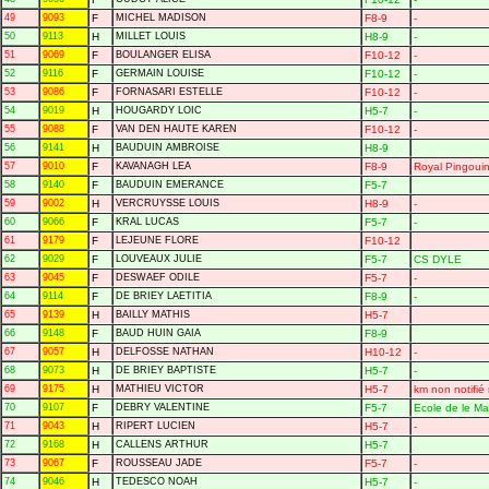
49
9093
F
MICHEL MADISON
F8-9
-
50
9113
H
MILLET LOUIS
H8-9
-
51
9069
F
BOULANGER ELISA
F10-12
-
52
9116
F
GERMAIN LOUISE
F10-12
-
53
9086
F
FORNASARI ESTELLE
F10-12
-
54
9019
H
HOUGARDY LOIC
H5-7
-
55
9088
F
VAN DEN HAUTE KAREN
F10-12
-
56
9141
H
BAUDUIN AMBROISE
H8-9
57
9010
F
KAVANAGH LEA
F8-9
Royal Pingouin
58
9140
F
BAUDUIN EMERANCE
F5-7
59
9002
H
VERCRUYSSE LOUIS
H8-9
-
60
9066
F
KRAL LUCAS
F5-7
-
61
9179
F
LEJEUNE FLORE
F10-12
62
9029
F
LOUVEAUX JULIE
F5-7
CS DYLE
63
9045
F
DESWAEF ODILE
F5-7
-
64
9114
F
DE BRIEY LAETITIA
F8-9
-
65
9139
H
BAILLY MATHIS
H5-7
66
9148
F
BAUD HUIN GAIA
F8-9
67
9057
H
DELFOSSE NATHAN
H10-12
-
68
9073
H
DE BRIEY BAPTISTE
H5-7
-
69
9175
H
MATHIEU VICTOR
H5-7
km non notifié n
70
9107
F
DEBRY VALENTINE
F5-7
Ecole de le Mai
71
9043
H
RIPERT LUCIEN
H5-7
-
72
9168
H
CALLENS ARTHUR
H5-7
73
9067
F
ROUSSEAU JADE
F5-7
-
74
9046
H
TEDESCO NOAH
H5-7
-