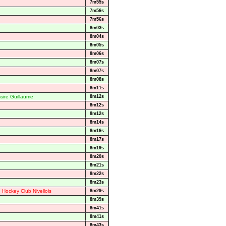
7m55s
7m56s
7m56s
8m03s
8m04s
8m05s
8m06s
8m07s
8m07s
8m08s
8m11s
sire Guillaume
8m12s
8m12s
8m12s
8m14s
8m16s
8m17s
8m19s
8m20s
8m21s
8m22s
8m23s
 Hockey Club Nivellois
8m29s
8m39s
8m41s
8m41s
8m43s