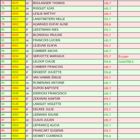
75
9070
H
BOULANGER THOMAS
H5-7
-
76
9146
H
RIGOLET ILÏAS
H5-7
77
9006
H
LESLIE MATTHY
H5-7
-
78
9112
F
LANDTMETERS NELLE
F5-7
-
79
9063
F
ALVARADO DUFAY ALINE
F8-9
-
80
9031
F
LEESTMANS INES
F5-7
-
81
9026
F
BLONDEAU PAULINE
F5-7
-
82
9078
H
FRANCOIS LUCIEN
H5-7
-
83
9061
F
LEJEUNE ELIKYA
F5-7
-
84
9055
H
CAMBIER SACHA
H5-7
-
85
9034
F
SERVOTTE MARGAUX
F5-7
Ecuyer
86
9064
F
LELOUP CHLOE
F8-9
GANTREX
87
9054
H
CAMBIER FRANCOIS
H5-7
-
88
9092
F
DEGEEST JULIETTE
F8-9
-
89
9152
F
VAN HAMME ÉMILIE
F5-7
90
9159
H
RIJMENANS ANTOINE
H5-7
91
9084
H
DUPON BAPTISTE
H5-7
-
92
9048
H
DIERICKX FRANCESCO
H5-7
-
93
9036
F
ZEKHNINI KAWTAR
F5-7
-
94
9149
F
LANGLET VIOLETTE
F5-7
95
9099
F
DELREE JULIE
F5-7
-
96
9083
F
LEEMANS SOLINE
F5-7
-
97
9071
H
CLAUS JULIEN
H5-7
-
98
9004
F
LEFRANCQ ALICIA
F5-7
-
99
9089
F
FRANCART EUGENIE
F5-7
-
100
9094
F
DESMET CLEMENCE
F8-9
-