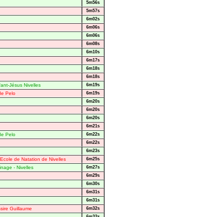
5m56s
5m57s
6m02s
6m06s
6m06s
6m08s
6m10s
6m17s
6m18s
6m18s
nfant-Jésus Nivelles
6m19s
de Pelo
6m19s
6m20s
6m20s
6m20s
6m21s
de Pelo
6m22s
6m22s
6m23s
Ecole de Natation de Nivelles
6m25s
nage - Nivelles
6m27s
6m29s
6m30s
6m31s
6m31s
sire Guillaume
6m32s
6m32s