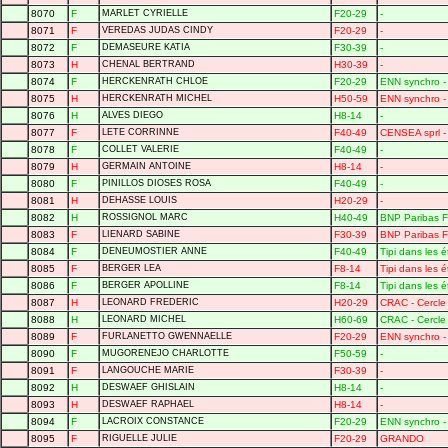
8070
F
MARLET CYRIELLE
F20-29
-
8071
F
VEREDAS JUDAS CINDY
F20-29
-
8072
F
DEMASEURE KATIA
F30-39
-
8073
H
CHENAL BERTRAND
H30-39
-
8074
F
HERCKENRATH CHLOE
F20-29
ENN synchro - 
8075
H
HERCKENRATH MICHEL
H50-59
ENN synchro - 
8076
H
ALVES DIEGO
H8-14
-
8077
F
LETE CORRINNE
F40-49
CENSEA sprl 
8078
F
COLLET VALERIE
F40-49
-
8079
H
GERMAIN ANTOINE
H8-14
-
8080
F
PINILLOS DIOSES ROSA
F40-49
-
8081
H
DEHASSE LOUIS
H20-29
-
8082
H
ROSSIGNOL MARC
H40-49
BNP Paribas Fo
8083
F
LIENARD SABINE
F30-39
BNP Paribas Fo
8084
F
DENEUMOSTIER ANNE
F40-49
Tipi dans les é
8085
F
BERGER LEA
F8-14
Tipi dans les é
8086
F
BERGER APOLLINE
F8-14
Tipi dans les é
8087
H
LEONARD FREDERIC
H20-29
CRAC - Cercle 
8088
H
LEONARD MICHEL
H60-69
CRAC - Cercle 
8089
F
FURLANETTO GWENNAELLE
F20-29
ENN synchro - 
8090
F
MUGORENEJO CHARLOTTE
F50-59
-
8091
F
LANGOUCHE MARIE
F30-39
-
8092
H
DESWAEF GHISLAIN
H8-14
-
8093
H
DESWAEF RAPHAEL
H8-14
-
8094
F
LACROIX CONSTANCE
F20-29
ENN synchro - 
8095
F
RIGUELLE JULIE
F20-29
GRANDO