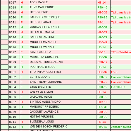
8017
H
TOCK BASILE
H8-14
-
8018
F
THYS CATHERINE
F40-49
-
8019
H
HERION ERIC
H30-39
Tipi dans les é
8020
F
BAUDOUX VERONIQUE
F30-39
Tipi dans les é
8021
F
HERION SARAH
F8-14
Tipi dans les é
8022
H
VANHASSEL LAURENT
H30-39
-
8023
H
DELLAERT MAXIME
H20-29
-
8024
H
SAGGESE ANTONI
H20-29
-
8025
H
MIGUEL EMMANUEL
H40-49
-
8026
H
MIGUEL GWENAEL
H8-14
-
8027
F
SYMULAK ELISA
F8-14
TTB - Triathlo
8028
H
MARLETTA GIUSEPPE
H30-39
-
8029
F
DE LA KETHULLE ALEXIA
F30-39
-
8030
H
POURTOIS BRIEUC
H8-14
-
8031
H
THORNTON GEOFFREY
H30-39
OVS
8032
F
BURY MELANIE
F30-39
Couleur Natur
8033
F
SAINT-REMY LORRAINE
F20-29
Couleur Natur
8034
F
EYEN BRIGITTE
F50-59
GANTREX
8035
H
VAN VYVE SIMON
H8-14
-
8036
F
GASCARD ALICE
F30-39
-
8037
H
SINTINO ALESSANDRO
H15-19
-
8038
H
MANQUOY FREDERIC
H30-39
-
8039
F
JACQUET LAURENCE
F30-39
-
8040
F
HOTTAT VIRGINIE
F30-39
-
8041
H
BLONDEAU LOUIS
H8-14
-
8042
H
VAN DEN BOSCH FREDERIC
H40-49
Janssens&Ass