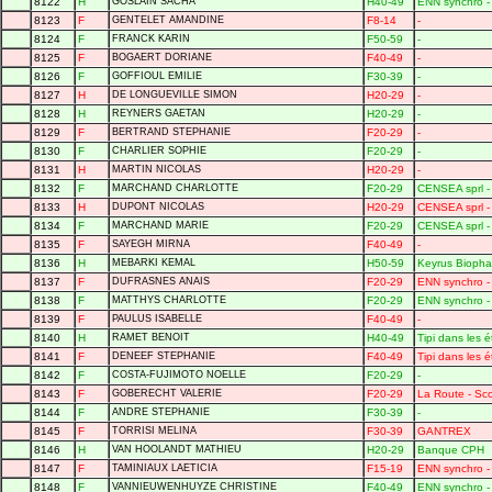
8122
H
GOSLAIN SACHA
H40-49
ENN synchro - 
8123
F
GENTELET AMANDINE
F8-14
-
8124
F
FRANCK KARIN
F50-59
-
8125
F
BOGAERT DORIANE
F40-49
-
8126
F
GOFFIOUL EMILIE
F30-39
-
8127
H
DE LONGUEVILLE SIMON
H20-29
-
8128
H
REYNERS GAETAN
H20-29
-
8129
F
BERTRAND STEPHANIE
F20-29
-
8130
F
CHARLIER SOPHIE
F20-29
-
8131
H
MARTIN NICOLAS
H20-29
-
8132
F
MARCHAND CHARLOTTE
F20-29
CENSEA sprl 
8133
H
DUPONT NICOLAS
H20-29
CENSEA sprl 
8134
F
MARCHAND MARIE
F20-29
CENSEA sprl 
8135
F
SAYEGH MIRNA
F40-49
-
8136
H
MEBARKI KEMAL
H50-59
Keyrus Bioph
8137
F
DUFRASNES ANAIS
F20-29
ENN synchro - 
8138
F
MATTHYS CHARLOTTE
F20-29
ENN synchro - 
8139
F
PAULUS ISABELLE
F40-49
-
8140
H
RAMET BENOIT
H40-49
Tipi dans les é
8141
F
DENEEF STEPHANIE
F40-49
Tipi dans les é
8142
F
COSTA-FUJIMOTO NOELLE
F20-29
-
8143
F
GOBERECHT VALERIE
F20-29
La Route - Sc
8144
F
ANDRE STEPHANIE
F30-39
-
8145
F
TORRISI MELINA
F30-39
GANTREX
8146
H
VAN HOOLANDT MATHIEU
H20-29
Banque CPH
8147
F
TAMINIAUX LAETICIA
F15-19
ENN synchro - 
8148
F
VANNIEUWENHUYZE CHRISTINE
F40-49
ENN synchro - 