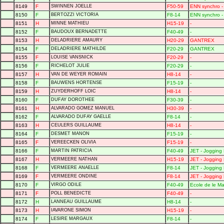
8149
F
SWINNEN JOELLE
F50-59
ENN synchro - 
8150
F
BERTOZZI VICTORIA
F8-14
ENN synchro - 
8151
H
MINNE MATHIEU
H15-19
-
8152
F
BAUDOUX BERNADETTE
F40-49
-
8153
H
DELADRIERE AMAURY
H20-29
GANTREX
8154
F
DELADRIERE MATHILDE
F20-29
GANTREX
8155
F
LOUISE VANSNICK
F20-29
-
8156
F
RICHELOT JULIE
F20-29
-
8157
H
VAN DE WEYER ROMAIN
H8-14
-
8158
F
BAUWENS HORTENSE
F15-19
-
8159
H
ZUYDERHOFF LOIC
H8-14
-
8160
F
DUFAY DOROTHEE
F30-39
-
8161
H
ALVARADO GOMEZ MANUEL
H30-39
-
8162
F
ALVARADO DUFAY GAELLE
F8-14
-
8163
H
CEULERS GUILLAUME
H8-14
-
8164
F
DESMET MANON
F15-19
-
8165
F
VEREECKEN OLIVIA
F15-19
-
8166
F
MARTIN PATRICIA
F40-49
JET - Jogging 
8167
H
VERMEERE NATHAN
H15-19
JET - Jogging 
8168
F
VERMEERE ANAELLE
F8-14
JET - Jogging 
8169
F
VERMEERE ONDINE
F8-14
JET - Jogging 
8170
F
VIRGO ODILE
F40-49
Ecole de le Mai
8171
F
POLL BENEDICTE
F40-49
-
8172
H
LANNEAU GUILLAUME
H8-14
-
8173
H
IAVARONE SIMON
H15-19
-
8174
F
LESIRE MARGAUX
F8-14
-