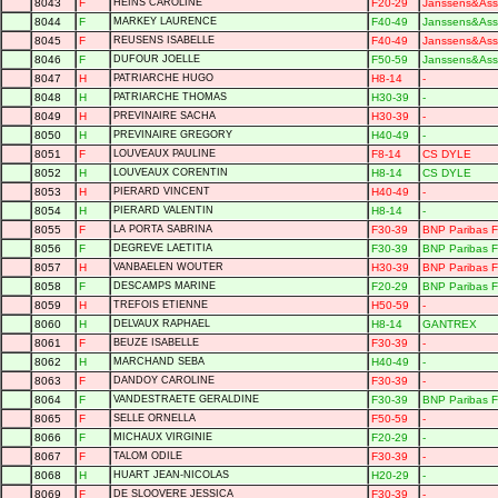
8043
F
HEINS CAROLINE
F20-29
Janssens&Ass
8044
F
MARKEY LAURENCE
F40-49
Janssens&Ass
8045
F
REUSENS ISABELLE
F40-49
Janssens&Ass
8046
F
DUFOUR JOELLE
F50-59
Janssens&Ass
8047
H
PATRIARCHE HUGO
H8-14
-
8048
H
PATRIARCHE THOMAS
H30-39
-
8049
H
PREVINAIRE SACHA
H30-39
-
8050
H
PREVINAIRE GREGORY
H40-49
-
8051
F
LOUVEAUX PAULINE
F8-14
CS DYLE
8052
H
LOUVEAUX CORENTIN
H8-14
CS DYLE
8053
H
PIERARD VINCENT
H40-49
-
8054
H
PIERARD VALENTIN
H8-14
-
8055
F
LA PORTA SABRINA
F30-39
BNP Paribas Fo
8056
F
DEGREVE LAETITIA
F30-39
BNP Paribas Fo
8057
H
VANBAELEN WOUTER
H30-39
BNP Paribas Fo
8058
F
DESCAMPS MARINE
F20-29
BNP Paribas Fo
8059
H
TREFOIS ETIENNE
H50-59
-
8060
H
DELVAUX RAPHAEL
H8-14
GANTREX
8061
F
BEUZE ISABELLE
F30-39
-
8062
H
MARCHAND SEBA
H40-49
-
8063
F
DANDOY CAROLINE
F30-39
-
8064
F
VANDESTRAETE GERALDINE
F30-39
BNP Paribas Fo
8065
F
SELLE ORNELLA
F50-59
-
8066
F
MICHAUX VIRGINIE
F20-29
-
8067
F
TALOM ODILE
F30-39
-
8068
H
HUART JEAN-NICOLAS
H20-29
-
8069
F
DE SLOOVERE JESSICA
F30-39
-