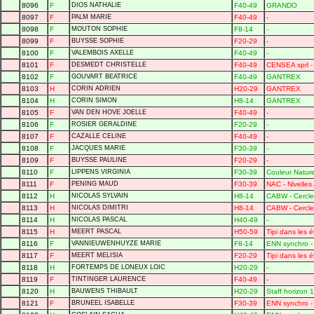
8096
F
DIOS NATHALIE
F40-49
GRANDO
8097
F
PALM MARIE
F40-49
-
8098
F
MOUTON SOPHIE
F8-14
-
8099
F
BUYSSE SOPHIE
F20-29
-
8100
F
VALEMBOIS AXELLE
F40-49
-
8101
F
DESMEDT CHRISTELLE
F40-49
CENSEA sprl 
8102
F
GOUVART BEATRICE
F40-49
GANTREX
8103
H
CORIN ADRIEN
H20-29
GANTREX
8104
H
CORIN SIMON
H8-14
GANTREX
8105
F
VAN DEN HOVE JOELLE
F40-49
-
8106
F
ROSIER GERALDINE
F20-29
-
8107
F
CAZALLE CELINE
F40-49
-
8108
F
JACQUES MARIE
F30-39
-
8109
F
BUYSSE PAULINE
F20-29
-
8110
F
LIPPENS VIRGINIA
F30-39
Couleur Natur
8111
F
PENING MAUD
F30-39
NAC - Nivelles 
8112
H
NICOLAS SYLVAIN
H8-14
CABW - Cercle
8113
H
NICOLAS DIMITRI
H8-14
CABW - Cercle
8114
H
NICOLAS PASCAL
H40-49
-
8115
H
MEERT PASCAL
H50-59
Tipi dans les é
8116
F
VANNIEUWENHUYZE MARIE
F8-14
ENN synchro - 
8117
F
MEERT MELISIA
F20-29
Tipi dans les é
8118
H
FORTEMPS DE LONEUX LOIC
H20-29
-
8119
F
TINTINGER LAURENCE
F40-49
-
8120
H
BAUWENS THIBAULT
H20-29
Staff horizon
8121
F
BRUNEEL ISABELLE
F30-39
ENN synchro - 