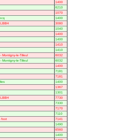
1400
6210
1070
ecq
1400
- LBBH
3080
1040
1400
1400
1410
1410
 Montigny-le-Tilleul
6032
 Montigny-le-Tilleul
6032
1400
7181
7181
lles
1400
1367
1301
- LBBH
7730
7330
7170
7110
 foot
7141
1490
6560
1400