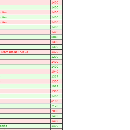
1400
1400
toiles
1400
toiles
1400
toiles
1400
1480
1495
6040
1300
1300
n Team Braine-l Alleud
1420
1200
1400
1400
1040
e
1367
e
1300
1082
1330
1400
6180
7170
7030
1402
1402
ociés
1400