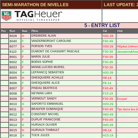
SEMI-MARATHON DE NIVELLES
LAST UPDATE: 2
5 - ENTRY LIST
Pos
Num
Sexe
Pilote
Cat
Club
6026
H
DREMIERE ALAIN
H30-39
-
6040
F
VANDERBORGHT CAROLINE
F40-49
-
6077
H
PORSON YVES
H30-39
Hôpital Jolimo
6110
F
DUMONT DE CHASSART PASCALE
F30-39
Janssens&Ass
8001
F
MARIN JULIE
F30-39
-
8002
F
BOENS SOPHIE
F30-39
-
8003
F
MINNE-LUCIEN MURIEL
F30-39
-
8004
H
LEFRANCQ SEBASTIEN
H30-39
-
8005
H
GHESQUIERE ACHILLE
H8-14
-
8006
F
GHESQUIERE ALICE
F8-14
-
8007
F
PINEAU BEATRICE
F40-49
-
8008
F
NEYMAN LARA
F15-19
-
8009
F
VERMOUT SANDY
F30-39
Ecuyer
8010
H
SAPORITO EMMANUEL
H20-29
-
8011
F
BRADFER DOMINIQUE
F40-49
Tipi dans les é
8012
H
CONSTANT MICHEL
H40-49
-
8013
F
DUPLAT FRANCOISE
F40-49
-
8014
H
HURIAUX OLIVIER
H40-49
-
8015
H
HURIAUX THIBAULT
H8-14
-
8016
H
TOCK JULES
H15-19
-