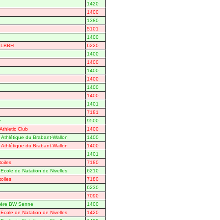
1420
1400
1380
5101
1400
- LBBH
6220
1400
1400
1400
1400
1400
1400
1401
7181
e
9500
Athletic Club
1400
 Athlétique du Brabant-Wallon
1400
 Athlétique du Brabant-Wallon
1400
1401
toiles
7180
Ecole de Natation de Nivelles
6210
toiles
7180
6230
7090
 1ère BW Senne
1400
Ecole de Natation de Nivelles
1420