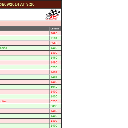
4/09/2014 AT 9:20
Localite
7090
7181
nt
6560
ociés
1400
1400
1460
1495
6230
1401
1401
1400
5640
1400
1400
toiles
6230
5030
1402
1402
1402
1400