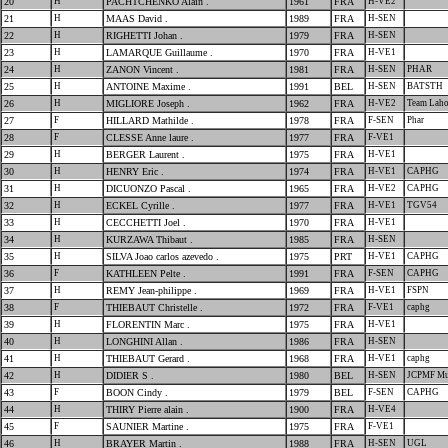
20
H
PACHTCHENKO Alain .
1961
FRA
H-VE2
21
H
MAAS David .
1989
FRA
H-SEN
22
H
RIGHETTI Johan .
1979
FRA
H-SEN
23
H
LAMARQUE Guillaume .
1970
FRA
H-VE1
24
H
ZANON Vincent .
1981
FRA
H-SEN
PHAR
25
H
ANTOINE Maxime .
1991
BEL
H-SEN
BATSTH
26
H
MIGLIORE Joseph .
1962
FRA
H-VE2
Team Laho
27
F
HILLARD Mathilde .
1978
FRA
F-SEN
Phar
28
F
CLESSE Anne laure .
1977
FRA
F-VE1
29
H
BERGER Laurent .
1975
FRA
H-VE1
30
H
HENRY Eric .
1974
FRA
H-VE1
CAPHG
31
H
DICUONZO Pascal .
1965
FRA
H-VE2
CAPHG
32
H
ECKEL Cyrille .
1977
FRA
H-VE1
TGV54
33
H
CECCHETTI Joel .
1970
FRA
H-VE1
34
H
KURZAWA Thibaut .
1985
FRA
H-SEN
35
H
SILVA Joao carlos azevedo .
1975
PRT
H-VE1
CAPHG
36
F
KATHLEEN Pelte .
1991
FRA
F-SEN
CAPHG
37
H
REMY Jean-philippe .
1969
FRA
H-VE1
FSPN
38
F
THIEBAUT Christelle .
1972
FRA
F-VE1
caphg
39
H
FLORENTIN Marc .
1975
FRA
H-VE1
40
H
LONGHINI Allan .
1986
FRA
H-SEN
41
H
THIEBAUT Gerard .
1968
FRA
H-VE1
caphg
42
H
DIDIER S .
1980
BEL
H-SEN
JCPMF Mu
43
F
BOON Cindy .
1979
BEL
F-SEN
CAPHG
44
H
THIRY Pierre alain .
1900
FRA
H-VE4
45
F
SAUNIER Martine .
1975
FRA
F-VE1
46
H
BRAYER Martin .
1988
FRA
H-SEN
UGL