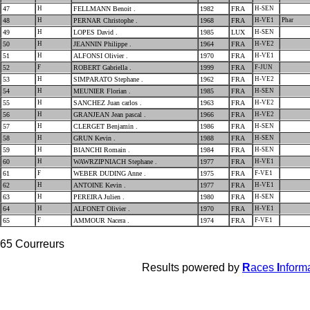
47
H
FELLMANN Benoit .
1982
FRA
H-SEN
48
H
PERNAR Christophe .
1968
FRA
H-VE1
Phar
49
H
LOPES David .
1985
LUX
H-SEN
50
H
JEANNIN Philippe .
1964
FRA
H-VE2
51
H
ALFONSI Olivier .
1970
FRA
H-VE1
52
F
ROBERT Gabriella .
1999
FRA
F-JUN
53
H
SIMPARATO Stephane .
1962
FRA
H-VE2
54
H
MEUNIER Florian .
1985
FRA
H-SEN
55
H
SANCHEZ Juan carlos .
1963
FRA
H-VE2
56
H
GRANJEAN Jean pascal .
1966
FRA
H-VE2
57
H
CLERGET Benjamin .
1986
FRA
H-SEN
58
H
GRUN Kevin .
1988
FRA
H-SEN
59
H
BIANCHI Romain .
1984
FRA
H-SEN
60
H
WAWRZIPNIACH Stephane .
1977
FRA
H-VE1
61
F
WEBER DUDING Anne .
1975
FRA
F-VE1
62
H
ANTOINE Kevin .
1977
FRA
H-VE1
63
H
PEREIRA Julien .
1980
FRA
H-SEN
64
H
ALFONET Olivier .
1970
FRA
H-VE1
65
F
AMMOUR Nacera .
1974
FRA
F-VE1
65 Courreurs
Results powered by
R
aces
I
nform