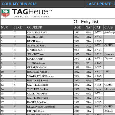
COUL MY RUN 2018
LAST UPDATE: 3
D1 - Entry List
NUM
SEXE
COUREUR
AGE
NAT
CAT
CLUB
1
H
COUVIDAT Pascal .
1967
FRA
H-VE2
phar long
2
H
DEBREIL Eric .
1963
FRA
H-VE2
3
H
REICH Yves .
1992
FRA
H-SEN
4
H
AZEVEDO Jose .
1971
LUX
H-VE1
CAPHG
5
H
MARCHESI G .
1968
FRA
H-VE1
6
H
JEANROY Yves .
1965
FRA
H-VE2
glamoptic
7
H
LECERF Alain .
1973
BEL
H-VE1
Zigotrail
8
H
TIGANI Antonio .
1987
ITA
H-SEN
9
H
GERARD Nicolas .
1988
FRA
H-SEN
10
H
HOEFLER Nicolas .
1982
FRA
H-SEN
1982
11
H
WAWRZIPNIACH Julien .
1984
FRA
H-SEN
12
H
BORTOLET Lionel .
1972
FRA
H-VE1
13
F
GABRIELLI Karine .
1972
FRA
F-VE1
CAPHG
14
F
THOURET Emiline .
1990
FRA
F-SEN
CRC Stras
15
H
GAILLARD David .
1972
FRA
H-VE1
16
H
GABELLINI Franck .
1973
FRA
H-VE1
17
H
KAISER Matthieu .
1990
FRA
H-SEN
18
H
DE AZEVEDO Christophe .
1981
FRA
H-SEN
CAPHG
19
H
CHEBRE David .
2018
FRA
AUCUN