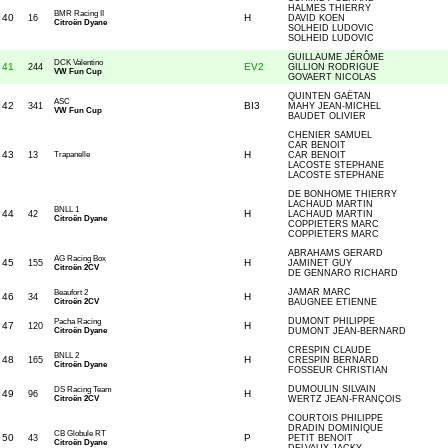
HALMES THIERRY
BMR Racing II
40
H
16
DAVID KOEN
Citroën Dyane
SOLHEID LUDOVIC
SOLHEID LUDOVIC
GUILLAUME JÉRÔME
DCK Valentino
41
EV2
244
GILLION RODRIGUE
VW Fun Cup
GOVAERT NICOLAS
QUINTEN GAËTAN
ASC
42
BI3
341
MAHY JEAN-MICHEL
VW Fun Cup
BAUDET OLIVIER
CHENIER SAMUEL
CAR BENOIT
43
H
13
Trapanelle
CAR BENOIT
LACOSTE STEPHANE
LACOSTE STEPHANE
DE BONHOME THIERRY
LACHAUD MARTIN
BNLL 1
44
H
42
LACHAUD MARTIN
Citroën Dyane
COPPIETERS MARC
COPPIETERS MARC
ABRAHAMS GERARD
AG Racing Box
45
H
155
JAMINET GUY
Citroën 2CV
DE GENNARO RICHARD
JAMAR MARC
Beaufort 2
46
H
34
Citroën 2CV
BAUGNEE ETIENNE
DUMONT PHILIPPE
Pacha Racing
47
H
120
Citroën Dyane
DUMONT JEAN-BERNARD
CRESPIN CLAUDE
BNLL 2
48
H
165
CRESPIN BERNARD
Citroën Dyane
FOSSEUR CHRISTIAN
DUMOULIN SILVAIN
DS Racing Team
49
H
96
Citroën 2CV
WERTZ JEAN-FRANÇOIS
COURTOIS PHILIPPE
DRADIN DOMINIQUE
CB Globule RT
50
P
43
PETIT BENOIT
Citroën Dyane