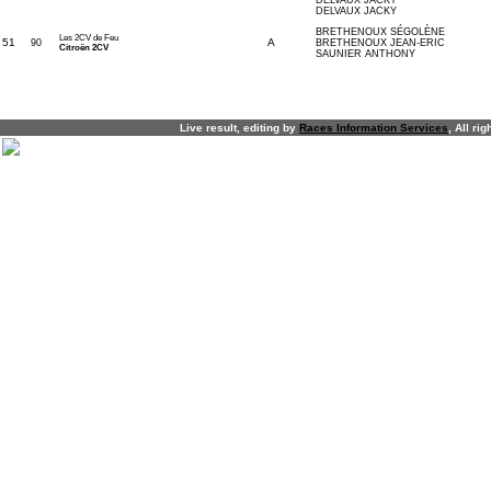
DELVAUX JACKY
DELVAUX JACKY
BRETHENOUX SÉGOLÈNE
Les 2CV de Feu
51
A
90
BRETHENOUX JEAN-ERIC
Citroën 2CV
SAUNIER ANTHONY
NONE
NONE
Live result, editing by
R
aces
I
nformation
S
ervices
, All ri