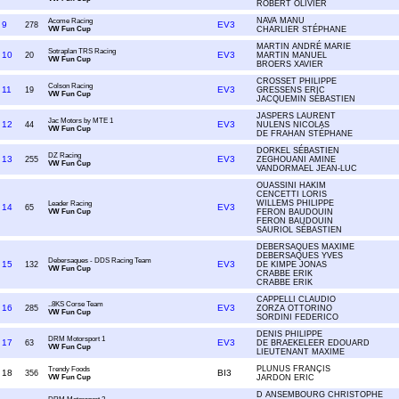
ROBERT OLIVIER
NAVA MANU
Acome Racing
9
EV3
278
VW Fun Cup
CHARLIER STÉPHANE
MARTIN ANDRÉ MARIE
Sotraplan TRS Racing
10
EV3
20
MARTIN MANUEL
VW Fun Cup
BROERS XAVIER
CROSSET PHILIPPE
Colson Racing
11
EV3
19
GRESSENS ERIC
VW Fun Cup
JACQUEMIN SÉBASTIEN
JASPERS LAURENT
Jac Motors by MTE 1
12
EV3
44
NULENS NICOLAS
VW Fun Cup
DE FRAHAN STÉPHANE
DORKEL SÉBASTIEN
DZ Racing
13
EV3
255
ZEGHOUANI AMINE
VW Fun Cup
VANDORMAEL JEAN-LUC
OUASSINI HAKIM
CENCETTI LORIS
WILLEMS PHILIPPE
Leader Racing
14
EV3
65
VW Fun Cup
FERON BAUDOUIN
FERON BAUDOUIN
SAURIOL SÉBASTIEN
DEBERSAQUES MAXIME
DEBERSAQUES YVES
Debersaques - DDS Racing Team
15
EV3
132
DE KIMPE JONAS
VW Fun Cup
CRABBE ERIK
CRABBE ERIK
CAPPELLI CLAUDIO
..8KS Corse Team
16
EV3
285
ZORZA OTTORINO
VW Fun Cup
SORDINI FEDERICO
DENIS PHILIPPE
DRM Motorsport 1
17
EV3
63
DE BRAEKELEER EDOUARD
VW Fun Cup
LIEUTENANT MAXIME
PLUNUS FRANÇIS
Trendy Foods
18
BI3
356
VW Fun Cup
JARDON ERIC
D ANSEMBOURG CHRISTOPHE