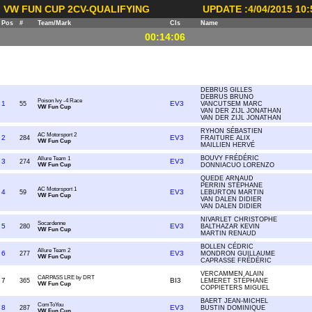
VW FUN CUP 2CV-QUALIFYING
UPDATE :4/04/2015 10:
Pos
#
Team/Mark
Cls
Name
00:14:06
NONE
NONE
DEBRUS GILLES
DEBRUS BRUNO
Poison Ivy -4 Race
1
EV3
55
VANCUTSEM MARC
VW Fun Cup
VAN DER ZIJL JONATHAN
VAN DER ZIJL JONATHAN
RYHON SÉBASTIEN
AC Motorsport 2
2
EV3
284
FRAITURE ALIX
VW Fun Cup
MAILLIEN HERVÉ
BOUVY FRÉDÉRIC
Allure Team 1
3
EV3
274
VW Fun Cup
DONNIACUO LORENZO
QUEDE ARNAUD
PERRIN STÉPHANE
AC Motorsport 1
4
EV3
59
LEBURTON MARTIN
VW Fun Cup
VAN DALEN DIDIER
VAN DALEN DIDIER
NIVARLET CHRISTOPHE
Socardenne
5
EV3
280
BALTHAZAR KEVIN
VW Fun Cup
MARTIN RENAUD
BOLLEN CÉDRIC
Allure Team 2
6
EV3
277
MONDRON GUILLAUME
VW Fun Cup
CAPRASSE FRÉDÉRIC
VERCAMMEN ALAIN
CARPASS LRE by DRT
7
BI3
365
LEMERET STÉPHANE
VW Fun Cup
COPPIETERS MIGUEL
BAERT JEAN-MICHEL
ComToYou
8
EV3
287
BUSTIN DOMINIQUE
VW Fun Cup