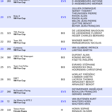
DRM Motorsport 2
19
EV3
283
D ANSEMBOURG ANTOINE
VW Fun Cup
D ANSEMBOURG WERNER
JULLIEN DOMINIQUE
SERWY THIERRY
THEUNISSEN PIERRE
RIHON ALAIN
Motiv 8
20
EV3
173
VW Fun Cup
RIHON ALAIN
MELON JEAN-PIERRE
QUITTRE BENOIT
BOYER JEAN-FRANÇOIS
DE LIEDEKERKE BAUDOUIN
TML Racing
21
BI3
323
DE LIEDEKERKE FLORENT
VW Fun Cup
HEGER CHARLES BERNARD
WAGNER MARTIN
Team 353
22
BI3
353
VW Fun Cup
PAPAGEORGIOU NICOLAS
VAN GLABEKE PATRICK
Curbstone
23
EV3
268
VW Fun Cup
LANTING MARTIN
DUPONT ALAIN
CBRS / AC Motorsport
24
BI3
360
KONING MICHEL
VW Fun Cup
FISETTE PHILIPPE
EVRARD STÉPHANE
Team ComToYou
25
BI3
371
HENDRICKX PAUL
VW Fun Cup
HOOREMAN CHRISTOPHE
HORLAIT FRÉDÉRIC
CAMBIER DIMITRI
DBFT
26
BI3
301
LACROIX THOMAS
VW Fun Cup
ARNAUDET BENOIT
ARNAUDET BENOIT
DETAVERNIER ANGÉLIQUE
McDonald s Racing
27
EV3
260
BOUILLON FRANÇOIS
VW Fun Cup
GERARD XAVIER
VAN BUITENEN KURT
Jac Motors by MTE 2
28
EV3
72
WAUTERS KOEN
VW Fun Cup
WAUTERS KRIS
HONIN SOPHIE
Toiture Honin
29
H
144
Citroën Dyane
RENAUD OLIVIER