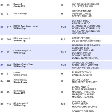
VAN GYSEGEM ROBERT
Beaufort 1
30
H
29
Citroën 2CV
COLLETTE JULIEN
LICOPS ETIENNE
31
H
1
JMCE Racing 1
PEIFFER DANIEL
BERBEN MICHAEL
DOHMEN MIKE
KELLER MARCO
GRANWEHR DOMINIQUE
REPSO Team Green Hornet
32
EV3
217
VW Fun Cup
HOFFMANN KORNELIUS
HOFFMANN KORNELIUS
LINDEN GERD
APERE CÉDRIC
DRM Motorsport 3
33
BI2
364
VW Fun Cup
DE LA SERNA SÉBASTIEN
MOSBEUX PIERRE-YVES
GERARDY LUC
WUIDARD MICHAEL
Colson Racing la 18
34
EV3
18
VW Fun Cup
DONNAY XAVIER
DONNAY XAVIER
DENEE JEAN-PHILIPPE
GRENCON LAURENT
Delahaye Racing Team
35
EV3
264
DEROUANNE VINCENT
VW Fun Cup
VANDERWEYEN GILLES
FURLOTTI TONY
La Botte
36
H
5
Citroën Dyane
CARERE JOSEPH
LICOPS JULIEN
JMCE Racing 2
37
H
111
Citroën Dyane
MUNSTERS BERNARD
BLAISE ANDRÉ
BLAISE JEAN-PIERRE
BMR Racing
38
H
15
MARQUET PHILIPPE
Citroën 2CV
MARQUET MAXIME
MARQUET MAXIME
DAOUT AXEL
AC Motorsport 4
39
BI3
316
SOVET STEVE
VW Fun Cup
MOORS CHRISTOPHE
SCHMIDT GÉRARD