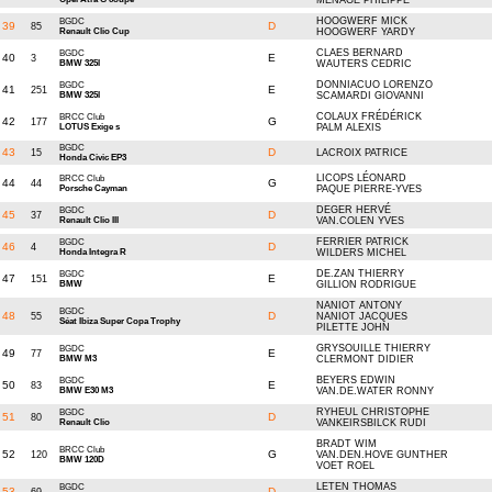
MENAGE PHILIPPE
HOOGWERF MICK
BGDC
39
D
85
Renault Clio Cup
HOOGWERF YARDY
CLAES BERNARD
BGDC
40
E
3
BMW 325I
WAUTERS CEDRIC
DONNIACUO LORENZO
BGDC
41
E
251
BMW 325I
SCAMARDI GIOVANNI
COLAUX FRÉDÉRICK
BRCC Club
42
G
177
LOTUS Exige s
PALM ALEXIS
BGDC
43
D
15
LACROIX PATRICE
Honda Civic EP3
LICOPS LÉONARD
BRCC Club
44
G
44
Porsche Cayman
PAQUE PIERRE-YVES
DEGER HERVÉ
BGDC
45
D
37
Renault Clio III
VAN.COLEN YVES
FERRIER PATRICK
BGDC
46
D
4
Honda Integra R
WILDERS MICHEL
DE.ZAN THIERRY
BGDC
47
E
151
BMW
GILLION RODRIGUE
NANIOT ANTONY
BGDC
48
D
55
NANIOT JACQUES
Séat Ibiza Super Copa Trophy
PILETTE JOHN
GRYSOUILLE THIERRY
BGDC
49
E
77
BMW M3
CLERMONT DIDIER
BEYERS EDWIN
BGDC
50
E
83
BMW E30 M3
VAN.DE.WATER RONNY
RYHEUL CHRISTOPHE
BGDC
51
D
80
Renault Clio
VANKEIRSBILCK RUDI
BRADT WIM
BRCC Club
52
G
120
VAN.DEN.HOVE GUNTHER
BMW 120D
VOET ROEL
LETEN THOMAS
BGDC
53
D