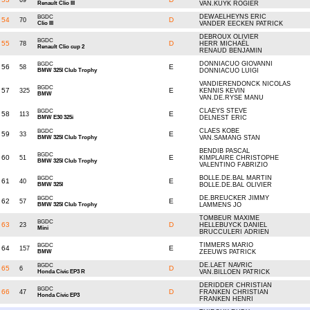
69
Renault Clio III
VAN.KUYK ROGIER
DEWAELHEYNS ERIC
BGDC
54
D
70
Clio III
VANDER EECKEN PATRICK
DEBROUX OLIVIER
BGDC
55
D
78
HERR MICHAËL
Renault Clio cup 2
RENAUD BENJAMIN
DONNIACUO GIOVANNI
BGDC
56
E
58
BMW 325I Club Trophy
DONNIACUO LUIGI
VANDIERENDONCK NICOLAS
BGDC
57
E
325
KENNIS KEVIN
BMW
VAN.DE.RYSE MANU
CLAEYS STEVE
BGDC
58
E
113
BMW E30 325i
DELNEST ERIC
CLAES KOBE
BGDC
59
E
33
BMW 325I Club Trophy
VAN.SAMANG STAN
BENDIB PASCAL
BGDC
60
E
51
KIMPLAIRE CHRISTOPHE
BMW 325I Club Trophy
VALENTINO FABRIZIO
BOLLE.DE.BAL MARTIN
BGDC
61
E
40
BMW 325I
BOLLE.DE.BAL OLIVIER
DE.BREUCKER JIMMY
BGDC
62
E
57
BMW 325I Club Trophy
LAMMENS JO
TOMBEUR MAXIME
BGDC
63
D
23
HELLEBUYCK DANIEL
Mini
BRUCCULERI ADRIEN
TIMMERS MARIO
BGDC
64
E
157
BMW
ZEEUWS PATRICK
DE.LAET NAVRIC
BGDC
65
D
6
Honda Civic EP3 R
VAN.BILLOEN PATRICK
DERIDDER CHRISTIAN
BGDC
66
D
47
FRANKEN CHRISTIAN
Honda Civic EP3
FRANKEN HENRI