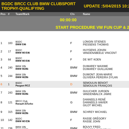
BGDC BRCC CLUB BMW CLUBSPORT
UPDATE :5/04/2015 10:
TROPHY-QUALIFYING
Pos
#
Team/Mark
Cls
Name
00:00:00
START PROCEDURE VW FUN CUP & 2
NONE
LONGIN STIENES
BGDC
1
F
163
BMW E46
PIESSENS THOMAS
HUYGENS JOHAN
BGDC
2
F
17
BMW M3 E46
VANDENABEELE VINCENT
BGDC
3
F
64
DE WIT KOEN
BMW M3 E46
DUMAREY MAXIME
BMW 235i
4
BMW
240
BMW M235i
DUMAREY GUILLAUME
DUMONT JEAN-MARIE
BMW 235i
5
BMW
244
BMW M235i
OLIVIERA PEREIRA DYLAN
SEMOULIN BENOIT
BGDC
6
D
1
Peugeot RCZ
SEMOULIN FRANÇOIS
GULICHER JURGEN
BMW 235i
7
BMW
243
BMW M235i
VANDENBALCK JAMIE
DANNEELS RENÉ
BRCC Club
8
G
121
DANNEELS XAVIER
Renault 21Turbo
GILOT MICHEL
BMW 235i
9
BMW
315
SCHREY MICHAEL
BMW M235i
RASSE GRÉGORY
BGDC
10
F
142
BMW M3 E36
RASSE JOHN
BOUVY FRED
BMW 235i
11
BMW
236