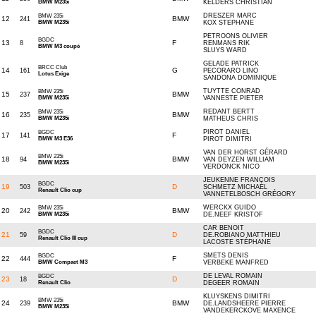
BMW M235i
KELDERS CHRISTIAN
DRESZER MARC
BMW 235i
12
BMW
241
BMW M235i
KOX STEPHANE
PETROONS OLIVIER
BGDC
13
F
8
RENMANS RIK
BMW M3 coupé
SLUYS WARD
GELADE PATRICK
BRCC Club
14
G
161
PECORARO LINO
Lotus Exige
SANDONA DOMINIQUE
TUYTTE CONRAD
BMW 235i
15
BMW
237
BMW M235i
VANNESTE PIETER
REDANT BERTT
BMW 235i
16
BMW
235
BMW M235i
MATHEUS CHRIS
PIROT DANIEL
BGDC
17
F
141
BMW M3 E36
PIROT DIMITRI
VAN DER HORST GÉRARD
BMW 235i
18
BMW
94
VAN DEYZEN WILLIAM
BMW M235i
VERDONCK NICO
JEUKENNE FRANÇOIS
BGDC
19
D
503
SCHMETZ MICHAEL
Renault Clio cup
VANNETELBOSCH GRÉGORY
WERCKX GUIDO
BMW 235i
20
BMW
242
BMW M235i
DE.NEEF KRISTOF
CAR BENOIT
BGDC
21
D
59
DE.ROBIANO MATTHIEU
Renault Clio III cup
LACOSTE STÉPHANE
SMETS DENIS
BGDC
22
F
444
BMW Compact M3
VERBEKE MANFRED
DE LEVAL ROMAIN
BGDC
23
D
18
Renault Clio
DEGEER ROMAIN
KLUYSKENS DIMITRI
BMW 235i
24
BMW
239
DE.LANDSHEERE PIERRE
BMW M235i
VANDEKERCKOVE MAXENCE