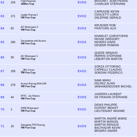
BAUDART JEAN-PIERRE
Côté Passions
62
EVO3
104
s250un Cup
CHARLIER STÉPHANE
.
CAPRASSE KEVIN
CENCETTI LORIS
Leader Racing 1
63
EVO2
271
VW Fun Cup
DELEPINE GERALD
.
KRUEGER ROB
AC Motorsport 3
64
EVO3
65
FRAITURE ALIX
VW Fun Cup
.
NIVARLET CHRISTOPHE
PAISSE GRÉGORY
Socardenne with Acome
65
EVO3
280
NEVERS DAVID
VW Fun Cup
DEGEER ROMAIN
.
QUEDE ARNAUD
PERRIN STÉPHANE
AC Motorsport 1
66
EVO3
59
VW Fun Cup
LEBURTON MARTIN
.
ZORZA OTTORINO
CAPPELLI CLAUDIO
__8Ks Corse
67
EVO2
258
VW Fun Cup
SORDINI FEDERICO
.
NAVA MANU
DELREZ ALAIN
Acome Racing With LVR
68
EVO3
278
VW Fun Cup
VANHAKENDOVER MICHEL
.
JASPERS LAURENT
MTE - Jac Motors
69
EVO3
44
DE FRAHAN STÉPHANE
VW Fun Cup
.
DENIS PHILIPPE
DUPONT BENOIT
DRM Motorsport
70
EVO2
2
VW Fun Cup
LIEUTENANT MAXIME
.
MARTIN ANDRÉ MARIE
MARTIN MANUEL
MARTIN RENAUD
Sotraplant TRS Racing
71
EVO3
20
VW Fun Cup
BALTHAZAR KEVIN
BROERS XAVIER
.