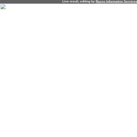
Live result, editing by
R
aces
I
nformation
S
ervice