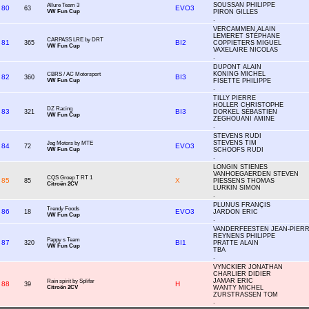
SOUSSAN PHILIPPE
Allure Team 3
80
EVO3
63
VW Fun Cup
PIRON GILLES
.
VERCAMMEN ALAIN
LEMERET STÉPHANE
CARPASS LRE by DRT
81
BI2
365
COPPIETERS MIGUEL
VW Fun Cup
VAXELAIRE NICOLAS
.
DUPONT ALAIN
KONING MICHEL
CBRS / AC Motorsport
82
BI3
360
VW Fun Cup
FISETTE PHILIPPE
.
TILLY PIERRE
HOLLER CHRISTOPHE
DZ Racing
83
BI3
321
DORKEL SÉBASTIEN
VW Fun Cup
ZEGHOUANI AMINE
.
STEVENS RUDI
STEVENS TIM
Jag Motors by MTE
84
EVO3
72
VW Fun Cup
SCHOOFS RUDI
.
LONGIN STIENES
VANHOEGAERDEN STEVEN
CQS Groep T RT 1
85
X
85
PIESSENS THOMAS
Citroën 2CV
LURKIN SIMON
.
PLUNUS FRANÇIS
Trendy Foods
86
EVO3
18
JARDON ERIC
VW Fun Cup
.
VANDERFEESTEN JEAN-PIER
REYNENS PHILIPPE
Pappy s Team
87
BI1
320
PRATTE ALAIN
VW Fun Cup
TBA
.
VYNCKIER JONATHAN
CHARLIER DIDIER
JAMAR ERIC
Rain spirit by Splifar
88
H
39
Citroën 2CV
WANTY MICHEL
ZURSTRASSEN TOM
.