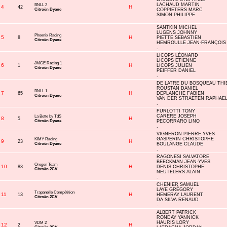
LACHAUD MARTIN
BNLL 2
4
H
42
Citroën Dyane
COPPIETERS MARC
SIMON PHILIPPE
.
SANTKIN MICHEL
LUGENS JOHNNY
Phoenix Racing
5
H
8
PIETTE SEBASTIEN
Citroën Dyane
HEMROULLE JEAN-FRANÇOIS
.
LICOPS LÉONARD
LICOPS ETIENNE
JMCE Racing 1
6
H
1
LICOPS JULIEN
Citroën Dyane
PEIFFER DANIEL
.
DE LATRE DU BOSQUEAU THI
ROUSTAN DANIEL
BNLL 1
7
H
65
DEPLANCHE FABIEN
Citroën Dyane
VAN DER STRAETEN RAPHAE
.
FURLOTTI TONY
CARERE JOSEPH
La Botte by TdS
8
H
5
Citroën Dyane
PECORRARO LINO
.
VIGNERON PIERRE-YVES
GASPERIN CHRISTOPHE
KIMY Racing
9
H
23
Citroën Dyane
BOULANGE CLAUDE
.
RAGONESI SALVATORE
BEECKMAN JEAN-YVES
Oregon Team
10
H
83
DENIS CHRISTOPHE
Citroën 2CV
NEUTELERS ALAIN
.
CHENIER SAMUEL
LAYE GRÉGORY
Trapanelle Compétition
11
H
13
HEMERAY LAURENT
Citroën 2CV
DA SILVA RENAUD
.
ALBERT PATRICK
RONDAY YANNICK
HAURIS LORY
VDM 2
12
H
2