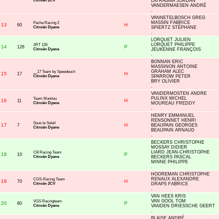
Citroën 2CV
LATRAGNA JORDAN
VANDERMAESEN ANDRÉ
.
VANNETELBOSCH GREG
MASSIN FABRICE
Pacha Racing 2
13
H
60
Citroën Dyane
SPIERTZ STÉPHANE
.
LORQUET JULIEN
LORQUET PHILIPPE
JRT 126
14
P
126
Citroën Dyane
JEUKENNE FRANÇOIS
.
BONNAN ERIC
MASSINON ANTOINE
GRAHAM ALEC
__17 Team by Speedeuch
15
H
17
Citroën Dyane
SPARROW PETER
BRY OLIVIER
.
VANDERMOSTEN ANDRE
PULINX MICHEL
Team Manitou
16
H
11
Citroën Dyane
MOUREAU FREDDY
.
HENRY EMMANUEL
RENSONNET HENRI
Sous le Soleil
17
H
7
BEAUPAIN GEORGES
Citroën Dyane
BEAUPAIN ARNAUD
.
BECKERS CHRISTOPHE
MOSSAY DIDIER
LIARD JEAN-CHRISTOPHE
CB Racing Team
18
P
10
Citroën Dyane
BECKERS PASCAL
MINNE PHILIPPE
.
HOOREMAN CHRISTOPHE
RENAUX ALEXANDRE
CGS-Racing Team
19
H
70
Citroën 2CV
DRAPS FABRICE
.
VAN HEES KRIS
VAN GOOL TOM
VGS Racingteam
20
P
80
Citroën Dyane
VANDEN DRIESSCHE GEERT
.
BLAISE ANDRÉ