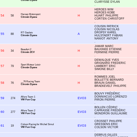
Citroën Dyane
CLARYSSE DYLAN
.
HEROES WIM
HEROES KOBE
Heroes Motorsport
54
H
58
HUART PHILIPPE
Citroën Dyane
CORTEN CHRISTOFF
.
COUSIN PATRICK
COUSIN NICOLAS
DROPSY KAREL
RT Gaulais
55
A
88
Citroën Dyane
HULSTAERT FABIAN
NANIOT ANTONY
.
JAMAR MARC
BAUGNEE ETIENNE
Beaufort 2
56
H
34
Citroën 2CV
FERMINE PIERRE
.
DEWALQUE YVES
GRIGNARD FREDERIC
Sport Moteur Loisir
57
H
79
LAMBERT ERIC
Citroën Dyane
SIMONE BILLY
.
ROMMES JOEL
BOLLETTE BERNARD
__76 Racing Team
58
H
76
BRAUN DANIEL
Citroën Dyane
BRAEKEVELT PHILIPPE
.
BOUVY FRÉDÉRIC
DONNIACUO LORENZO
Allure Team 1
59
EVO3
274
VW Fun Cup
PIRON PIERRE
.
BOLLEN CÉDRIC
CAPRASSE FRÉDÉRIC
Allure Team 2
60
EVO3
277
VW Fun Cup
MONDRON GUILLAUME
.
CROSSET PHILIPPE
GRESSENS ERIC
Colson Racing for Michel Simul
61
EVO3
19
VW Fun Cup
COLSON VICTOR
.
DEBRUS GILLES