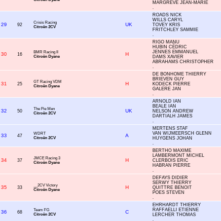
MARGREVE JEAN-MARIE
.
ROADS NICK
WILLS CARYL
Crisis Racing
29
UK
92
TOVEY KRIS
Citroën 2CV
FRITCHLEY SAMMIE
.
RIGO MANU
HUBIN CÉDRIC
JENNES EMMANUEL
BMR Racing II
30
H
16
Citroën Dyane
DAMS XAVIER
ABRAHAMS CHRISTOPHER
.
DE BONHOME THIERRY
BRIEVEN GUY
GT Racing VDM
31
H
25
KODECK PIERRE
Citroën Dyane
GALERE JAN
.
ARNOLD IAN
BEALE IAN
The Pie Men
32
UK
50
NELSON ANDREW
Citroën 2CV
DARTIALH JAMES
.
MERTENS STAF
VAN WIJMEERSCH GLENN
WDRT
33
A
47
Citroën 2CV
HUYGENS JOHAN
.
BERTHO MAXIME
LAMBERMONT MICHEL
JMCE Racing 3
34
H
37
CLERBOIS ERIC
Citroën Dyane
HABRAN PIERRE
.
DEFAYS DIDIER
SERWY THIERRY
__2CV Victory
35
H
33
QUITTRE BENOIT
Citroën Dyane
POES STEVEN
.
EHRHARDT THIERRY
RAFFAELLI ETIENNE
Team FG
36
C
68
Citroën 2CV
LERCHER THOMAS
.