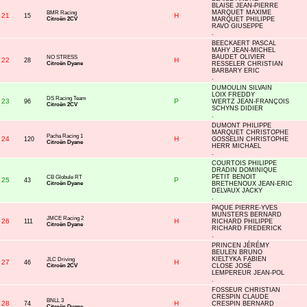
BLAISE JEAN-PIERRE
MARQUET MAXIME
BMR Racing
21
H
15
Citroën 2CV
MARQUET PHILIPPE
RAVO GIUSEPPE
.
BEECKAERT PASCAL
MAHY JEAN-MICHEL
BAUDET OLIVIER
NO STRESS
22
H
28
Citroën Dyane
RESSELER CHRISTIAN
BARBARY ERIC
.
DUMOULIN SILVAIN
LOIX FREDDY
DS Racing Team
23
P
96
WERTZ JEAN-FRANÇOIS
Citroën 2CV
SCHYNS DIDIER
.
DUMONT PHILIPPE
MARQUET CHRISTOPHE
Pacha Racing 1
24
H
120
GOSSELIN CHRISTOPHE
Citroën Dyane
HERR MICHAEL
.
COURTOIS PHILIPPE
DRADIN DOMINIQUE
PETIT BENOIT
CB Globule RT
25
P
43
Citroën Dyane
BRETHENOUX JEAN-ERIC
DELVAUX JACKY
.
PAQUE PIERRE-YVES
MUNSTERS BERNARD
JMCE Racing 2
26
H
111
RICHARD PHILIPPE
Citroën Dyane
RICHARD FREDERICK
.
PRINCEN JÉRÉMY
BEULEN BRUNO
KIELTYKA FABIEN
JLC Driving
27
H
46
Citroën 2CV
CLOSE JOSÉ
LEMPEREUR JEAN-POL
.
FOSSEUR CHRISTIAN
CRESPIN CLAUDE
BNLL 3
28
H
74
CRESPIN BERNARD
Citroën Dyane