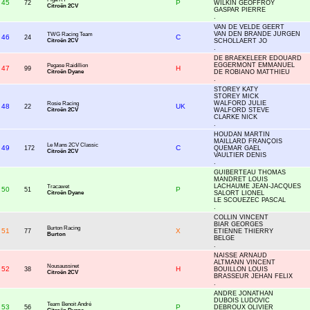
45
P
72
WILKIN GEOFFROY
Citroën 2CV
GASPAR PIERRE
.
VAN DE VELDE GEERT
VAN DEN BRANDE JURGEN
TWG Racing Team
46
C
24
Citroën 2CV
SCHOLLAERT JO
.
DE BRAEKELEER EDOUARD
EGGERMONT EMMANUEL
Pegase Raidillion
47
H
99
Citroën Dyane
DE ROBIANO MATTHIEU
.
STOREY KATY
STOREY MICK
WALFORD JULIE
Rosie Racing
48
UK
22
Citroën 2CV
WALFORD STEVE
CLARKE NICK
.
HOUDAN MARTIN
MAILLARD FRANÇOIS
Le Mans 2CV Classic
49
C
172
QUEMAR GAEL
Citroën 2CV
VAULTIER DENIS
.
GUIBERTEAU THOMAS
MANDRET LOUIS
LACHAUME JEAN-JACQUES
Tracawet
50
P
51
Citroën Dyane
SALORT LIONEL
LE SCOUEZEC PASCAL
.
COLLIN VINCENT
BIAR GEORGES
Burton Racing
51
X
77
ETIENNE THIERRY
Burton
BELGE
.
NAISSE ARNAUD
ALTMANN VINCENT
Nousaussinet
52
H
38
BOUILLON LOUIS
Citroën 2CV
BRASSEUR JEHAN FELIX
.
ANDRE JONATHAN
DUBOIS LUDOVIC
Team Benoit André
53
P
56
DEBROUX OLIVIER