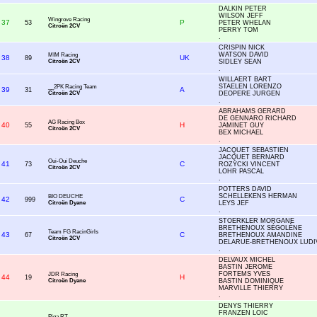
DALKIN PETER
WILSON JEFF
Wingrove Racing
37
P
53
PETER WHELAN
Citroën 2CV
PERRY TOM
.
CRISPIN NICK
WATSON DAVID
MIM Racing
38
UK
89
Citroën 2CV
SIDLEY SEAN
.
WILLAERT BART
STAELEN LORENZO
__2PK Racing Team
39
A
31
Citroën 2CV
DEOPERE JURGEN
.
ABRAHAMS GERARD
DE GENNARO RICHARD
AG Racing Box
40
H
55
JAMINET GUY
Citroën 2CV
BEX MICHAEL
.
JACQUET SEBASTIEN
JACQUET BERNARD
Oui-Oui Deuche
41
C
73
ROZYCKI VINCENT
Citroën 2CV
LOHR PASCAL
.
POTTERS DAVID
SCHELLEKENS HERMAN
BIO DEUCHE
42
C
999
Citroën Dyane
LEYS JEF
.
STOERKLER MORGANE
BRETHENOUX SÉGOLÈNE
Team FG RacinGirls
43
C
67
BRETHENOUX AMANDINE
Citroën 2CV
DELARUE-BRETHENOUX LUDI
.
DELVAUX MICHEL
BASTIN JEROME
FORTEMS YVES
JDR Racing
44
H
19
Citroën Dyane
BASTIN DOMINIQUE
MARVILLE THIERRY
.
DENYS THIERRY
FRANZEN LOIC
Piga RT