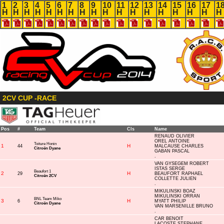
1
2
3
4
5
6
7
8
9
10
11
12
13
14
15
16
17
1
H
H
H
H
H
H
H
H
H
H
H
H
H
H
H
H
H
H
2CV CUP -RACE
Pos
#
Team
Cls
Name
RENAUD OLIVIER
OREL ANTOINE
Toiture Honin
1
H
44
MALCAUSE CHARLES
Citroën Dyane
GABAN PASCAL
.
VAN GYSEGEM ROBERT
ISTAS SERGE
Beaufort 1
2
H
29
BEAUFORT RAPHAEL
Citroën 2CV
COLLETTE JULIEN
.
MIKULINSKI BOAZ
MIKULINSKI ORRAN
BNL Team Miko
3
H
6
MYATT PHILIP
Citroën Dyane
VAN MARSENILLE BRUNO
.
CAR BENOIT
LACOSTE STEPHANE