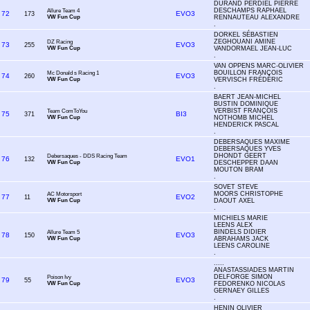
DURAND PERDIEL PIERRE
DESCHAMPS RAPHAEL
Allure Team 4
72
EVO3
173
VW Fun Cup
RENNAUTEAU ALEXANDRE
.
DORKEL SÉBASTIEN
ZEGHOUANI AMINE
DZ Racing
73
EVO3
255
VW Fun Cup
VANDORMAEL JEAN-LUC
.
VAN OPPENS MARC-OLIVIER
BOUILLON FRANÇOIS
Mc Donald s Racing 1
74
EVO3
260
VW Fun Cup
VERVISCH FRÉDÉRIC
.
BAERT JEAN-MICHEL
BUSTIN DOMINIQUE
VERBIST FRANÇOIS
Team ComToYou
75
BI3
371
VW Fun Cup
NOTHOMB MICHEL
HENDERICK PASCAL
.
DEBERSAQUES MAXIME
DEBERSAQUES YVES
DHONDT GEERT
Debersaques - DDS Racing Team
76
EVO1
132
VW Fun Cup
DESCHEPPER DAAN
MOUTON BRAM
.
SOVET STEVE
MOORS CHRISTOPHE
AC Motorsport
77
EVO2
11
VW Fun Cup
DAOUT AXEL
.
MICHIELS MARIE
LEENS ALEX
BINDELS DIDIER
Allure Team 5
78
EVO3
150
VW Fun Cup
ABRAHAMS JACK
LEENS CAROLINE
.
.....
ANASTASSIADES MARTIN
DELFORGE SIMON
Poison Ivy
79
EVO3
55
VW Fun Cup
FEDORENKO NICOLAS
GERNAEY GILLES
.
HENIN OLIVIER